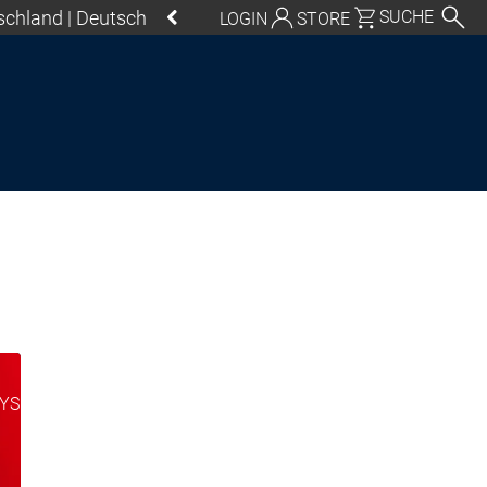
schland | Deutsch
SUCHE
LOGIN
STORE
eutschland | Deutsch
Global | English
Mexico, USA | English
Italia | Italiano
China | 中文
S Control SL