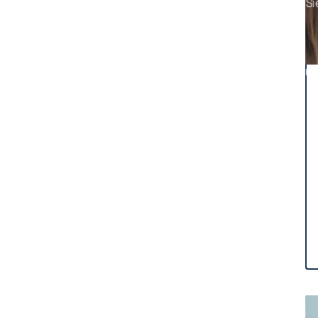
CODESYS für Sie
CODESYS für Si
Ansprechpartner
Ansprechpartne