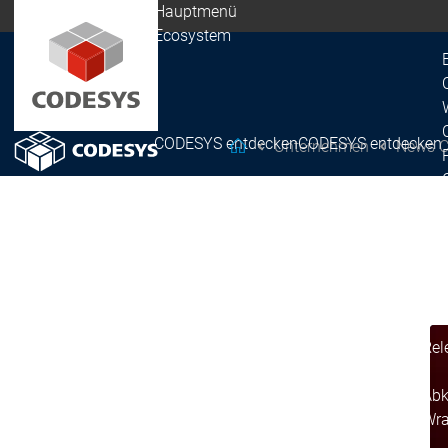
Hauptmenü
Ecosystem
CODESYS entdecken
CODESYS entdecken
Unternehmen
News C
CODESYS Group
Eco
Rel
Rel
Release & Lifecycle
Release & Lifecycle
Rel
Abk
Wra
Ecosystem
Ecosystem
Ecosystem