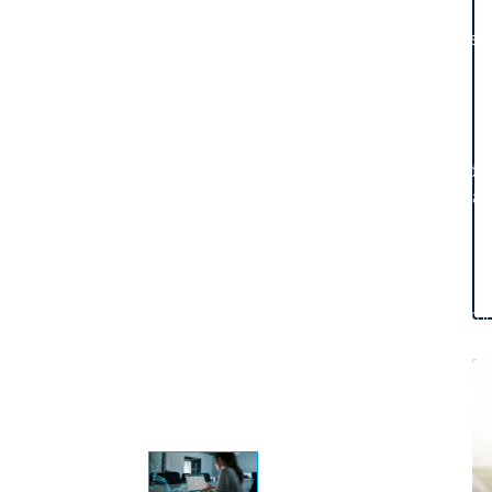
Success 
Produkte
Produkte
Produkte
Safety
Safety
Safety
Safety for EtherCAT Safety Modul
Virtual Safe Control SL
Virtual Saf
Visualization
Visualization
Fieldbus & Communication
Fieldbus & Commu
Motion CNC Robotics
Motion CNC Robotics