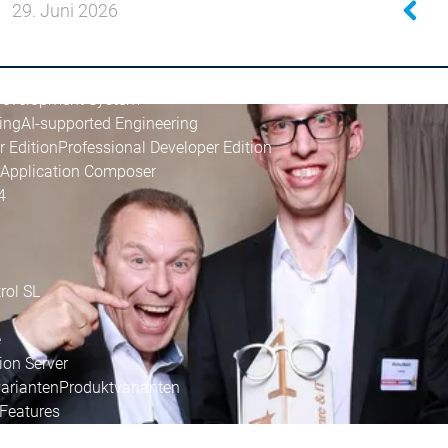
29. Juni 2026
Development System
ing
AI-supported Engineering
r Edition
Professional Developer Edition
Application Composer
4
rol SL
e
on Server
arianten
Produktvarianten
Features
Automation Server