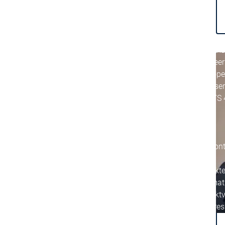
Hauptmenü
Produkte
Produkte
Engineering
Development System
Engineering
Engineering
AI-supported Engineer
Professional Develope
Application Composer
CODESYS 4
CODESYS 
Produkte
Runtime
Runtime
Runtime
Control SL
Control SL
Virtual Control SL
Virtual Cont
Redundancy
Redundancy
Produkt
Automati
Produktv
Features
Automation Server
Automation Server