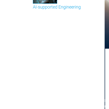
AI-supported Engineering
Profitieren Sie von CODESYS mit KI-Integration.
Hauptmenü
Support
Technischer Support
Technischer Support
User Services
User Services
Support
Support
Support Links
Support Links
Online Help
Online Help
Academy Training
Academy Training
Release & Lifecycle
Release & Lifecycle
Store
Store
Hauptmenü
Unternehmen
Niederlassungen
Niederlassungen
Vertrieb
Vertrieb
Zahlen - Daten - Fakten
Zahlen - Date
Unternehm