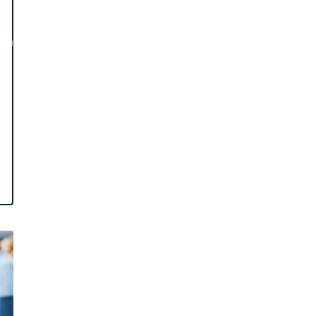
bH | Soft Car Wash
 RondoDry
ze | On Demand Packaging