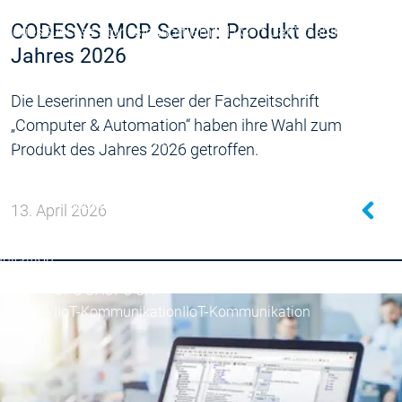
Success Stories
CODESYS MCP Server: Produkt des
Stories
Success Stories
Inasoft GmbH | Soft Car Wash
Inasoft Gm
Jahres 2026
Fliegl-Gruppe | RondoDry
Fliegl-Gruppe |
Packsize | On Demand Packaging
Packsi
Die Leserinnen und Leser der Fachzeitschrift
„Computer & Automation“ haben ihre Wahl zum
e
Safety for EtherCAT Safety Module
Produkt des Jahres 2026 getroffen.
e Control SL
Produkte
13. April 2026
Fieldbus & Communication
Industrial Ethernet
Industrial Ethernet
nication
Klassische Feldbusse
Klassische Feldbusse
OPC UA
OPC UA
IIoT-Kommunikation
IIoT-Kommunikation