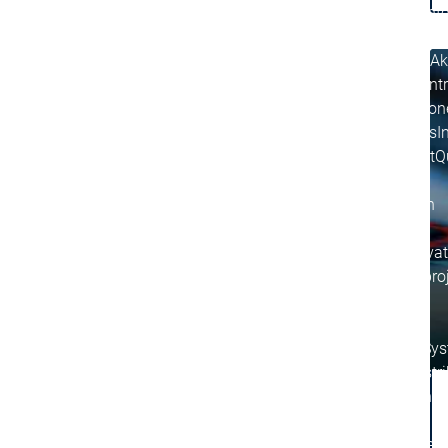
News Cente
Events
Even
News Center
News Center
Aktuelles
Ak
Pressezent
Publikatio
Interviews
I
Qualitätsmanagement & Sicherheit
Q
Unternehmen
Unternehmen
Nachhaltigkeit
Nachhaltigkeit
Unternehmen
Innovation
Innovation
Innovation
Produktinnovat
Forschungspro
Unternehmen
Netzwerk
Systempartner
Sys
Distributoren
Distr
Netzwerk
Netzwerk
Partnerschaften
Pa
Education
Educati