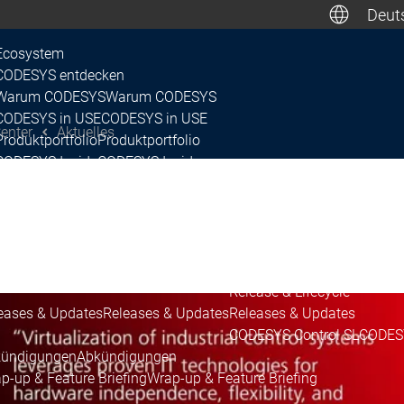
Deut
D
Ecosystem
CODESYS entdecken
Warum CODESYS
Warum CODESYS
Canada, 
CODESYS in USE
CODESYS in USE
enter
Aktuelles
Produktportfolio
Produktportfolio
CODESYS Inside
CODESYS Inside
Lizenzierung
Lizenzierung
Netzwerk
Netzwerk
system
ease & Lifecycle
ease Plan & Roadmap
Release Plan & Roadmap
Release & Lifecycle
eases & Updates
Releases & Updates
Releases & Updates
CODESYS Control SL
CODESY
ündigungen
Abkündigungen
p-up & Feature Briefing
Wrap-up & Feature Briefing