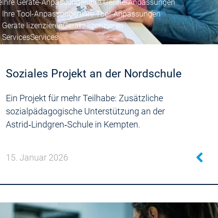
e
Ihre Geräte-Anpassungen
Ihre Geräte-Anpassungen
Ihre Tool-Anpassungen
Ihre Tool-Anpassungen
Geräte lizenzieren
Geräte lizenzieren
Services
Services
r
Soziales Projekt an der Nordschule
Ein Projekt für mehr Teilhabe: Zusätzliche
sozialpädagogische Unterstützung an der
Astrid‑Lindgren‑Schule in Kempten.
15. Januar 2026