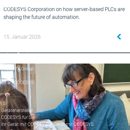
Support Education
Support Education
CODESYS Corporation on how server‑based PLCs are
okumente
shaping the future of automation.
e
15. Januar 2026
arriere
instieg für Studierende
raxistag
Praxistag
 der CODESYS Group
er CODESYS Group
beit an CODESYS
YS
Gerätehersteller
CODESYS für Sie
Ihr Gerät mit CODESYS
Ihr Gerät mit CODESYS