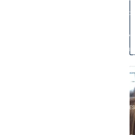
Rechtliche Dokumente
Rechtliche D
Hauptmenü
Karriere
Aktuelle Stellenangebote
Aktuelle Stellenangebot
K
Einstieg für Studierende
Einstieg für Studierende
E
Karriere
Karriere
P
Bewerben bei der CODESYS Group
Bewerben bei
Arbeiten bei der CODESYS Group
Arbeiten bei d
Deine Benefits
Deine Benefits
Entwicklungsarbeit an CODESYS
Entwicklungsar
Hauptmenü
Gerätehersteller
Warum CODESYS
Warum CODES
Gerätehersteller
Gerätehersteller