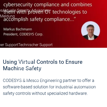
es
Aktuelle Security Advisories
y Meldung
her Support
Technischer Support
ices
User Services
inks
Support Links
Using Virtual Controls to Ensure
Services
Machine Safety
Academy Training
Academy Training
y Training
Training
Training
Training
CODESYS & Mesco Engineering partner to offer a
Trainingsanfrage
Trainingsanfrage
software-based solution for industrial automation
Academy Training Gruppen
Academy Training Grupp
safety controls without specialized hardware.