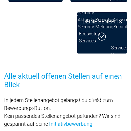
Ecosystem
Ecosystem
Ecosystem
Security
Security
Security
Aktuelle Security Advisori
DEINE BENEFITS
Security Meldung
Securit
Ecosystem
Services
Services
Support
Support
Support
Technisc
User Serv
Alle aktuell offenen Stellen auf einen
Support L
Servic
Blick
Services
Services
Acade
In jedem Stellenangebot gelangst du direkt zum
Academy
Academy
Traini
Training
Training
Bewerbungs-Button.
Kein passendes Stellenangebot gefunden? Wir sind
Acade
gespannt auf deine
Initiativbewerbung
.
Grupp