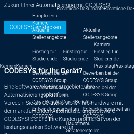
Zukunft Ihrer Automatisierung mit CODESYS!
Rechtliche Dokumente
Rechtliche D
Hauptmenü
Karriere
CODESYS entdecken
Aktuelle
Aktuelle
Stellenangebote
Stellenangebote
Karriere
Einstieg für
Einstieg für
Einstieg für
Studierende
Studierende
Studierende
Karriere
Karriere
Praxistag
Praxistag
CODESYS für Ihr Gerät?
Bewerben bei der
Bewerben bei der
CODESYS Group
CODESYS Group
Eine Software. Alle Einsatzgebiete. Ihre
Arbeiten bei der
Arbeiten bei der
Automatisierungsplattform.
CODESYS Group
CODESYS Group
Deine Benefits
Deine Benefits
Veredeln Sie als Gerätehersteller Ihre Hardware mit
Entwicklungsarbeit an
Entwicklungsarbeit an
der marktführenden Automatisierungssoftware
CODESYS
CODESYS
CODESYS! Sie und Ihre Kunden profitieren von der
Hauptmenü
leistungsstarken Software für
Gerätehersteller