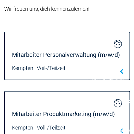
Download
Download
Vertrieb
Vertrieb
Wir freuen uns, dich kennenzulernen!
Hauptmenü
Produkte
Produkte
Engineering
Development
D
System
S
Mitarbeiter Personalverwaltung (m/w/d)
AI-supported
A
Engineering
Engineering
Engineering
E
Kempten | Voll-/Teilzeit
Professional
P
Developer Edition
D
Application
A
Composer
C
CODESYS 4
CODESYS 
Produkte
Mitarbeiter Produktmarketing (m/w/d)
Runtime
Runtime
Runtime
Control SL
Control SL
Kempten | Voll-/Teilzeit
Virtual Control SL
Virtual Cont