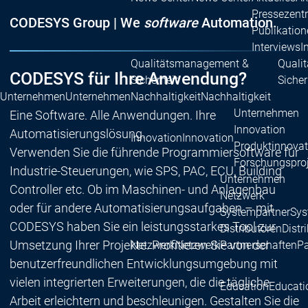
Pressezent
CODESYS Group | We
software
Automation.
Publikatio
Interviews
I
Qualitätsmanagement &
Quali
CODESYS für Ihre Anwendung?
Sicherheit
Sicher
Unternehmen
Unternehmen
Nachhaltigkeit
Nachhaltigkeit
Unternehmen
Eine Software. Alle Anwendungen. Ihre
Innovation
Automatisierungslösung.
Innovation
Innovation
Produktinnovat
Verwenden Sie die führende Programmiersoftware für
Forschungspro
Industrie-Steuerungen, wie SPS, PAC, ECU, Building
Unternehmen
Controller etc. Ob im Maschinen- und Anlagenbau
Netzwerk
oder für andere Automatisierungsaufgaben – mit
Systempartner
Sys
CODESYS haben Sie ein leistungsstarkes Tool zur
Distributoren
Distr
Umsetzung Ihrer Projekte. Profitieren Sie von der
Netzwerk
Netzwerk
Partnerschaften
Pa
benutzerfreundlichen Entwicklungsumgebung mit
vielen integrierten Erweiterungen, die die tägliche
Education
Educati
Arbeit erleichtern und beschleunigen. Gestalten Sie die