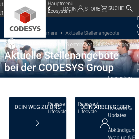
Hauptmenü
tschland |
SUCHE
LOGIN
STORE
Ecosystem
utsch
eutschland | Deutsch
Karriere
Aktuelle Stellenangebote
CODESYS Group
Global | English
CODESYS entdecken
CODESYS entdecken
Mexico, USA | English
Aktuelle Stellenangebote
Italia | Italiano
bei der CODESYS Group
China | 中文
Ecosystem
Release & Life
Release Plan
Release &
Release &
DEIN WEG ZU UNS
DEIN ARBEITGEBER
Releases &
Lifecycle
Lifecycle
Updates
Abkündigung
Wrap-up & Fea