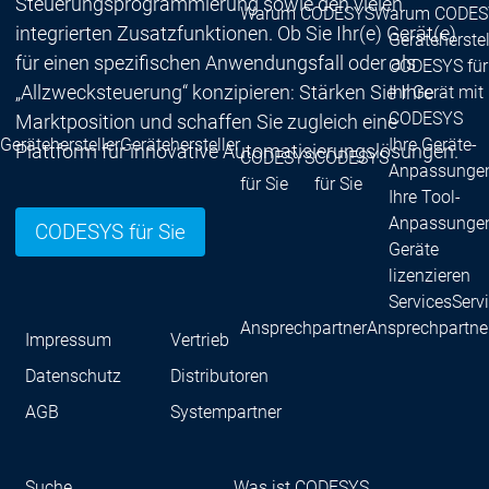
Steuerungsprogrammierung sowie den vielen
Warum CODESYS
Warum CODES
integrierten Zusatzfunktionen. Ob Sie Ihr(e) Gerät(e)
Geräteherstel
für einen spezifischen Anwendungsfall oder als
CODESYS für
„Allzwecksteuerung“ konzipieren: Stärken Sie Ihre
Ihr Gerät mit
CODESYS
Marktposition und schaffen Sie zugleich eine
Gerätehersteller
Gerätehersteller
Ihre Geräte-
Plattform für innovative Automatisierungslösungen.
CODESYS
CODESYS
Anpassunge
für Sie
für Sie
Ihre Tool-
Anpassunge
CODESYS für Sie
Geräte
lizenzieren
Services
Serv
Ansprechpartner
Ansprechpartne
Impressum
Vertrieb
Datenschutz
Distributoren
AGB
Systempartner
Suche
Was ist CODESYS