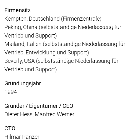
Redundancy
Redundancy
Firmensitz
Produkte
Kempten, Deutschland (Firmenzentrale)
Automation Server
Produktvarianten
Prod
Peking, China (selbstständige Niederlassung für
Features
Features
Vertrieb und Support)
Autom
Mailand, Italien (selbstständige Niederlassung für
Succe
Vertrieb, Entwicklung und Support)
Inaso
Automation
Automation
Beverly, USA (selbstständige Niederlassung für
GmbH 
Server
Server
Vertrieb und Support)
Car 
Success
Success
Fliegl
Produkte
Produkte
Stories
Stories
Gründungsjahr
Grupp
1994
Rond
Packs
Gründer / Eigentümer / CEO
On D
Dieter Hess, Manfred Werner
Pack
Produkte
CTO
Safety
Hilmar Panzer
Safety
Safety
Safety for EtherCAT
Safety 