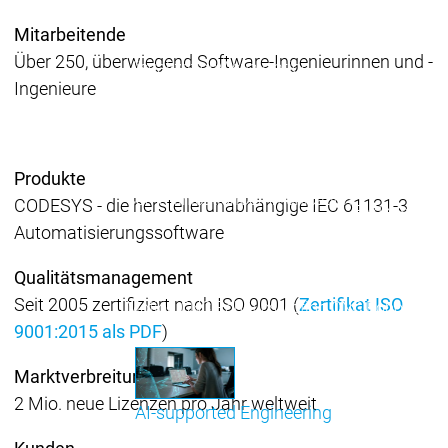
Safety Module
Safety
Mitarbeitende
Virtual Safe Control SL
Virtual Saf
Über 250, überwiegend Software-Ingenieurinnen und -
Visualization
Visualization
Ingenieure
Produkte
Fieldbus & C
Industrial
Ethernet
Fieldbus &
Fieldbus &
Produkte
Klassische
Communication
Communication
CODESYS - die herstellerunabhängige IEC 61131-3
Feldbusse
Automatisierungssoftware
OPC UA
OPC 
IIoT-
Qualitätsmanagement
Kommunikati
Seit 2005 zertifiziert nach ISO 9001 (
Zertifikat ISO
Motion CNC Robotics
Motion CNC Robotics
9001:2015 als PDF
)
Marktverbreitung
2 Mio. neue Lizenzen pro Jahr weltweit
AI-supported Engineering
Profitieren Sie von CODESYS mit KI-Integration.