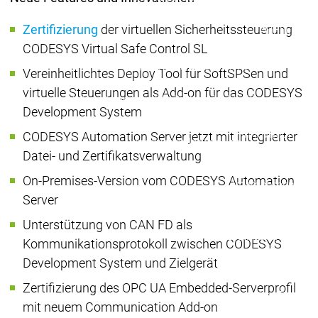
Pressezent
Zertifizierung
der virtuellen Sicherheitssteuerung
Publikatio
CODESYS Virtual Safe Control SL
Interviews
I
Qualitätsmanagement &
Quali
Vereinheitlichtes Deploy Tool für SoftSPSen und
Sicherheit
Sicher
virtuelle Steuerungen als Add-on für das CODESYS
Unternehmen
Unternehmen
Nachhaltigkeit
Nachhaltigkeit
Development System
Unternehmen
Innovation
CODESYS Automation Server jetzt mit integrierter
Innovation
Innovation
Produktinnovat
Datei- und Zertifikatsverwaltung
Forschungspro
On-Premises-Version vom CODESYS Automation
Unternehmen
Server
Netzwerk
Systempartner
Sys
Unterstützung von CAN FD als
Distributoren
Distr
Kommunikationsprotokoll zwischen CODESYS
Netzwerk
Netzwerk
Partnerschaften
Pa
Development System und Zielgerät
Zertifizierung des OPC UA Embedded-Serverprofil
Education
Educati
mit neuem Communication Add-on