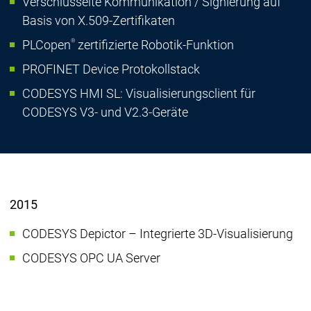
Verschlüsselte Kommunikation / Signierung auf
Basis von X.509-Zertifikaten
®
PLCopen
zertifizierte Robotik-Funktion
PROFINET Device Protokollstack
CODESYS HMI SL: Visualisierungsclient für
CODESYS V3- und V2.3-Geräte
2015
CODESYS Depictor – Integrierte 3D-Visualisierung
CODESYS OPC UA Server