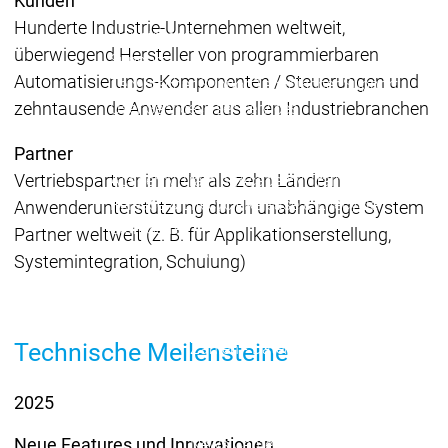
Kunden
Hunderte Industrie-Unternehmen weltweit,
Hauptmenü
überwiegend Hersteller von programmierbaren
Support
Automatisierungs-Komponenten / Steuerungen und
Technischer Support
Technischer Support
zehntausende Anwender aus allen Industriebranchen
User Services
User Services
Support
Support
Support Links
Support Links
Partner
Online Help
Online Help
Vertriebspartner in mehr als zehn Ländern
Academy Training
Academy Training
Release & Lifecycle
Release & Lifecycle
Anwenderunterstützung durch unabhängige System
Store
Store
Partner weltweit (z. B. für Applikationserstellung,
Hauptmenü
Systemintegration, Schulung)
Unternehmen
Niederlassungen
Niederlassungen
Vertrieb
Vertrieb
Technische Meilensteine
Zahlen - Daten - Fakten
Zahlen - Date
Unternehm
News Cente
2025
Events
Even
Neue Features und Innovationen
News Center
News Center
Aktuelles
Ak