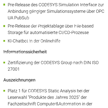
Pre-Release des CODESYS Simulation Interface zur
Rechtliche Dokumente
Rechtliche D
Anbindung gängiger Simulationssysteme über OPC
Hauptmenü
UA PubSub
Karriere
Aktuelle
Aktuelle
Pre-Release der Projektablage über File-based
Stellenangebote
Stellenangebote
Storage für automatisierte CI/CD-Prozesse
Karriere
KI-Chatbot in der Onlinehilfe
Einstieg für
Einstieg für
Einstieg für
Studierende
Studierende
Studierende
Informationssicherheit
Karriere
Karriere
Praxistag
Praxistag
Bewerben bei der
Bewerben bei der
Zertifizierung der CODESYS Group nach DIN ISO
CODESYS Group
CODESYS Group
27001
Arbeiten bei der
Arbeiten bei der
CODESYS Group
CODESYS Group
Auszeichnungen
Deine Benefits
Deine Benefits
Entwicklungsarbeit an
Entwicklungsarbeit an
Platz 1 für CODESYS Static Analysis bei der
CODESYS
CODESYS
Leserwahl "Produkte des Jahres 2025" der
Hauptmenü
Fachzeitschrift Computer&Automation in der
Gerätehersteller