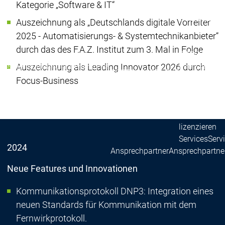
Kategorie „Software & IT“
Warum CODESYS
Warum CODES
Geräteherstel
Auszeichnung als „Deutschlands digitale Vorreiter
CODESYS für
2025 - Automatisierungs- & Systemtechnikanbieter“
Ihr Gerät mit
durch das des F.A.Z. Institut zum 3. Mal in Folge
CODESYS
Gerätehersteller
Gerätehersteller
Ihre Geräte-
Auszeichnung als Leading Innovator 2026 durch
CODESYS
CODESYS
Anpassunge
Focus-Business
für Sie
für Sie
Ihre Tool-
Anpassunge
Geräte
lizenzieren
Services
Serv
2024
Ansprechpartner
Ansprechpartne
Neue Features und Innovationen
Kommunikationsprotokoll DNP3: Integration eines
neuen Standards für Kommunikation mit dem
Fernwirkprotokoll.