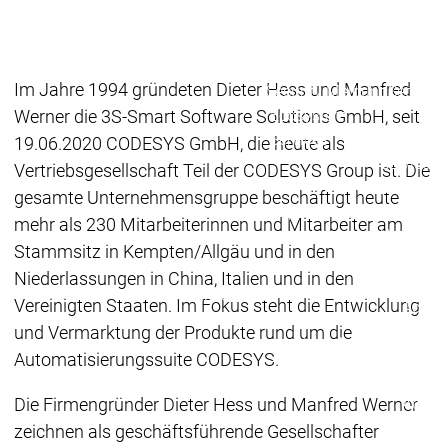
Ecosystem
Ecosystem
Ecosystem
Security
Security
Security
Aktuelle Security Advisori
Im Jahre 1994 gründeten Dieter Hess und Manfred
Security Meldung
Securit
Werner die 3S-Smart Software Solutions GmbH, seit
Ecosystem
Services
19.06.2020 CODESYS GmbH, die heute als
Services
Vertriebsgesellschaft Teil der CODESYS Group ist. Die
Support
gesamte Unternehmensgruppe beschäftigt heute
Support
Support
Technisc
mehr als 230 Mitarbeiterinnen und Mitarbeiter am
User Serv
Stammsitz in Kempten/Allgäu und in den
Support L
Niederlassungen in China, Italien und in den
Servic
Services
Services
Vereinigten Staaten. Im Fokus steht die Entwicklung
Acade
und Vermarktung der Produkte rund um die
Academy
Academy
Traini
Automatisierungssuite CODESYS.
Training
Training
Die Firmengründer Dieter Hess und Manfred Werner
Acade
Grupp
zeichnen als geschäftsführende Gesellschafter