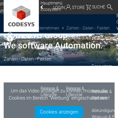
Hauptmenü
tschland |
SUCHE
LOGIN
STORE
Ecosystem
utsch
eutschland | Deutsch
Unternehmen
Zahlen - Daten - Fakten
CODESYS Group
Global | English
CODESYS Group
CODESYS entdecken
CODESYS entdecken
Mexico, USA | English
We software Automation.
Italia | Italiano
Zahlen - Daten - Fakten
China | 中文
Ecosystem
Release & Life
Release Plan
Release &
Release &
Um das Video anzeigen zu können, müssen die
Releases &
Lifecycle
Lifecycle
Cookies im Bereich "Werbung" eingeschaltet sein!
Updates
Abkündigung
Cookies anzeigen
Wrap-up & Fea