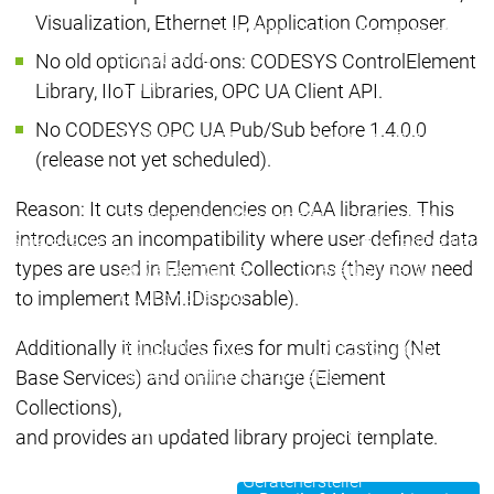
Visualization, Ethernet IP, Application Composer.
Rechtliche Dokumente
Rechtliche D
Hauptmenü
No old optional add-ons: CODESYS ControlElement
Karriere
Library, IIoT Libraries, OPC UA Client API.
Aktuelle
Aktuelle
No CODESYS OPC UA Pub/Sub before 1.4.0.0
Stellenangebote
Stellenangebote
(release not yet scheduled).
Karriere
Einstieg für
Einstieg für
Einstieg für
Reason: It cuts dependencies on CAA libraries. This
Studierende
Studierende
Studierende
introduces an incompatibility where user-defined data
Karriere
Karriere
Praxistag
Praxistag
types are used in Element Collections (they now need
Bewerben bei der
Bewerben bei der
CODESYS Group
CODESYS Group
to implement MBM.IDisposable).
Arbeiten bei der
Arbeiten bei der
Additionally it includes fixes for multi casting (Net
CODESYS Group
CODESYS Group
Deine Benefits
Deine Benefits
Base Services) and online change (Element
Entwicklungsarbeit an
Entwicklungsarbeit an
Collections),
CODESYS
CODESYS
and provides an updated library project template.
Hauptmenü
Gerätehersteller