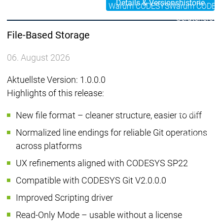
Details & Versionshistorie
Warum CODESYS
Warum CODES
Geräteherstel
CODESYS für
File-Based Storage
Ihr Gerät mit
CODESYS
06. August 2026
Gerätehersteller
Gerätehersteller
Ihre Geräte-
CODESYS
CODESYS
Anpassunge
Aktuellste Version: 1.0.0.0
für Sie
für Sie
Ihre Tool-
Highlights of this release:
Anpassunge
Geräte
New file format – cleaner structure, easier to diff
lizenzieren
Normalized line endings for reliable Git operations
Services
Serv
across platforms
Ansprechpartner
Ansprechpartne
UX refinements aligned with CODESYS SP22
Compatible with CODESYS Git V2.0.0.0
Improved Scripting driver
Read-Only Mode – usable without a license