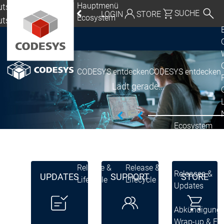
Hauptmenü
tschland |
SUCHE
LOGIN
STORE
Ecosystem
utsch
eutschland | Deutsch
Global | English
CODESYS entdecken
CODESYS entdecken
Mexico, USA | English
Lädt gerade...
Italia | Italiano
China | 中文
Ecosystem
Release & Life
Release Plan
Release &
Release &
Releases &
UPDATES
SUPPORT
STORE
Lifecycle
Lifecycle
Updates
Abkündigung
Wrap-up & Fea