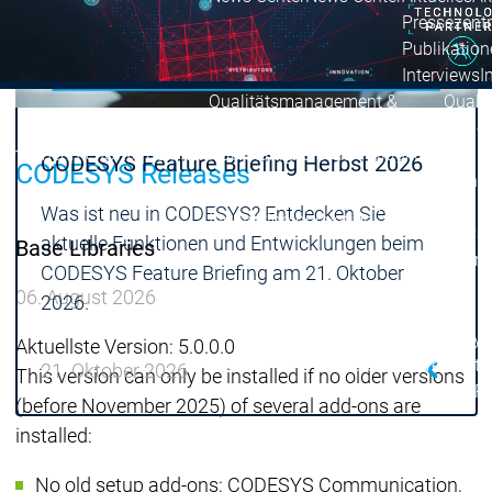
Pressezent
Publikatio
Interviews
I
Qualitätsmanagement &
Quali
Sicherheit
Sicher
Unternehmen
Unternehmen
Nachhaltigkeit
Nachhaltigkeit
CODESYS Feature Briefing Herbst 2026
CODESYS Releases
Unternehmen
Innovation
Was ist neu in CODESYS? Entdecken Sie
Innovation
Innovation
Produktinnovat
aktuelle Funktionen und Entwicklungen beim
Base Libraries
Forschungspro
CODESYS Feature Briefing am 21. Oktober
Unternehmen
06. August 2026
2026.
Netzwerk
Systempartner
Sys
Aktuellste Version: 5.0.0.0
Distributoren
Distr
21. Oktober 2026
This version can only be installed if no older versions
Netzwerk
Netzwerk
Partnerschaften
Pa
(before November 2025) of several add-ons are
installed:
Education
Educati
No old setup add-ons: CODESYS Communication,