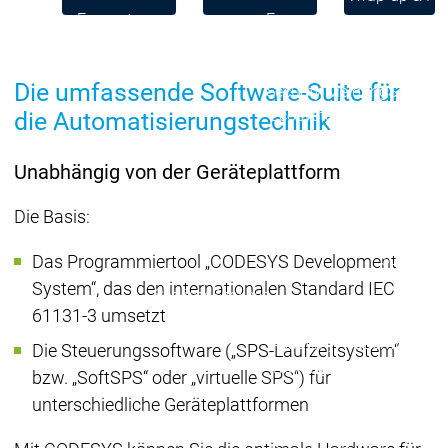
Ecosystem
Ecosystem
Ecosystem
Security
Security
Security
Aktuelle Security Advisori
Die umfassende Software-Suite für
Security Meldung
Securit
Ecosystem
die Automatisierungstechnik
Services
Services
Unabhängig von der Geräteplattform
Support
Support
Support
Technisc
Die Basis:
User Serv
Support L
Das Programmiertool „CODESYS Development
Servic
System“, das den internationalen Standard IEC
Services
Services
Acade
61131-3 umsetzt
Academy
Academy
Die Steuerungssoftware („SPS-Laufzeitsystem“
Traini
Training
Training
bzw. „SoftSPS“ oder „virtuelle SPS“) für
Acade
unterschiedliche Geräteplattformen
Grupp