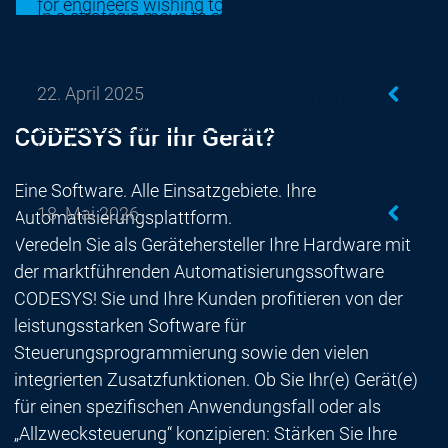
for engineers wishing to take their knowledge of
In a strategic move to advance functional
CODESYS to the next level.
safety in industrial automation, CODESYS
Corporation and MESCO Engineering have
22. April 2025
announced a collaboration that combines
cutting-edge software innovation with expert
CODESYS für Ihr Gerät?
hardware development.
Eine Software. Alle Einsatzgebiete. Ihre
18. Mai 2026
Automatisierungsplattform.
Veredeln Sie als Gerätehersteller Ihre Hardware mit
der marktführenden Automatisierungssoftware
CODESYS! Sie und Ihre Kunden profitieren von der
leistungsstarken Software für
Steuerungsprogrammierung sowie den vielen
integrierten Zusatzfunktionen. Ob Sie Ihr(e) Gerät(e)
für einen spezifischen Anwendungsfall oder als
„Allzwecksteuerung“ konzipieren: Stärken Sie Ihre