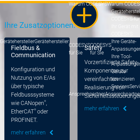
Warum CODESYS
Warum CODES
Geräteherstel
CODESYS für
Ihre Zusatzoptionen:
Ihr Gerät mit
CODESYS
Gerätehersteller
Gerätehersteller
Ihre Geräte-
CODESYS
CODESYS
Fieldbus &
Safety
Anpassunge
für Sie
für Sie
Communication
Ihre Tool-
Vorzertifizierte Safety-
Anpassunge
Konfiguration und
Komponenten zur
Geräte
Nutzung von E/As
vereinfachten
lizenzieren
über typische
Services
Serv
Realisierung von
Ansprechpartner
Ansprechpartne
Feldbusssysteme
Sicherheitssteuerunge
®
wie CANopen
,
mehr erfahren
®
EtherCAT
oder
PROFINET.
mehr erfahren