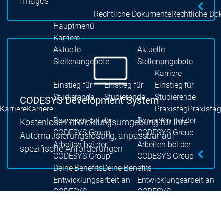
Images
Rechtliche Dokumente
Rechtliche D
Hauptmenü
Karriere
Aktuelle
Aktuelle
Stellenangebote
Stellenangebote
Karriere
Einstieg für
Einstieg für
Einstieg für
Studierende
Studierende
Studierende
CODESYS Development System
Karriere
Karriere
Praxistag
Praxistag
Bewerben bei der
Bewerben bei der
Kostenlose Entwicklungsumgebung für Ihre
CODESYS Group
CODESYS Group
Automatisierungslösung, anpassbar auf
Arbeiten bei der
Arbeiten bei der
spezifische Anforderungen
CODESYS Group
CODESYS Group
Deine Benefits
Deine Benefits
Entwicklungsarbeit an
Entwicklungsarbeit an
CODESYS
CODESYS
Hauptmenü
Gerätehersteller