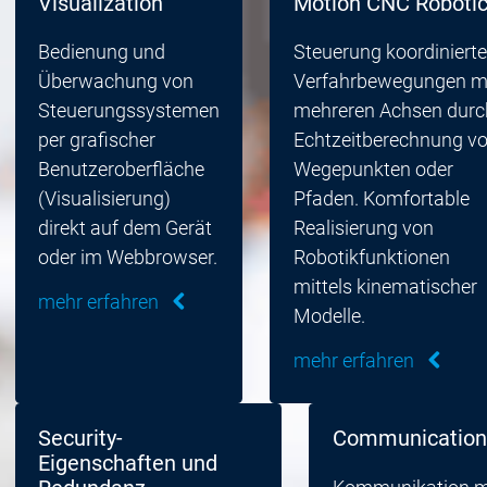
Visualization
Motion CNC Roboti
Bedienung und
Steuerung koordinierte
Überwachung von
Verfahrbewegungen m
Steuerungssystemen
mehreren Achsen durc
per grafischer
Echtzeitberechnung v
Benutzeroberfläche
Wegepunkten oder
(Visualisierung)
Pfaden. Komfortable
direkt auf dem Gerät
Realisierung von
oder im Webbrowser.
Robotikfunktionen
mittels kinematischer
mehr erfahren
Modelle.
mehr erfahren
Security-
Communication
Eigenschaften und