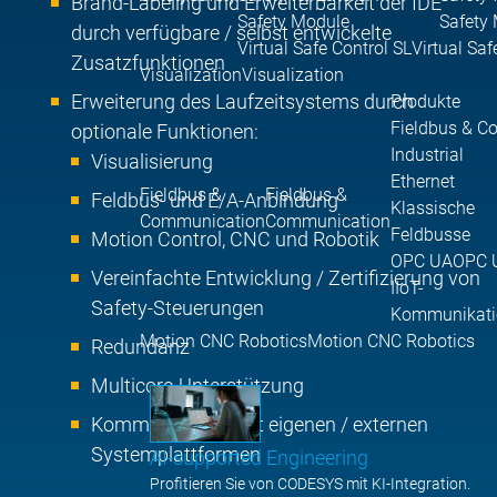
Brand-Labeling und Erweiterbarkeit der IDE
Safety Module
Safety
durch verfügbare / selbst entwickelte
Virtual Safe Control SL
Virtual Saf
Zusatzfunktionen
Visualization
Visualization
Erweiterung des Laufzeitsystems durch
Produkte
Fieldbus & C
optionale Funktionen:
Industrial
Visualisierung
Ethernet
Fieldbus &
Fieldbus &
Feldbus- und E/A-Anbindung
Klassische
Communication
Communication
Feldbusse
Motion Control, CNC und Robotik
OPC UA
OPC 
Vereinfachte Entwicklung / Zertifizierung von
IIoT-
Safety-Steuerungen
Kommunikati
Motion CNC Robotics
Motion CNC Robotics
Redundanz
Multicore-Unterstützung
Kommunikation mit eigenen / externen
Systemplattformen
AI-supported Engineering
Profitieren Sie von CODESYS mit KI-Integration.