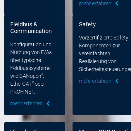
mehr erfahren
Fieldbus &
Safety
Communication
Vorzertifizierte Safety-
Konfiguration und
Komponenten zur
Nutzung von E/As
vereinfachten
über typische
Realisierung von
Feldbusssysteme
Sicherheitssteuerunge
®
wie CANopen
,
mehr erfahren
®
EtherCAT
oder
PROFINET.
mehr erfahren