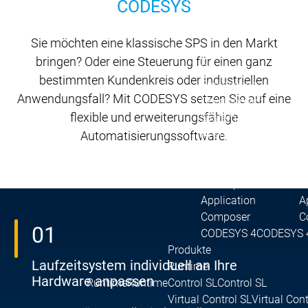
Download
Download
CODESYS
Vertrieb
Vertrieb
Hauptmenü
Sie möchten eine klassische SPS in den Markt
Produkte
bringen? Oder eine Steuerung für einen ganz
Produkte
bestimmten Kundenkreis oder industriellen
Engineering
Anwendungsfall? Mit CODESYS setzen Sie auf eine
Development
D
flexible und erweiterungsfähige
System
S
AI-supported
A
Automatisierungssoftware.
Engineering
Engineering
Engineering
E
Professional
P
Developer Edition
D
Application
A
Composer
C
01
CODESYS 4
CODESYS 
Produkte
Laufzeitsystem individuell an Ihre
Runtime
Hardware anpassen
Runtime
Runtime
Control SL
Control SL
Virtual Control SL
Virtual Cont