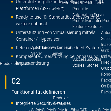
Unterstützung aller industriell genutzten CPU-
Redundancy
Redundancy
Plattformen (32- / 64-Bit)
Produkte
Automation Server
Ready-to-use für Standardbetriebssysteme,
Produktvarianten
Prod
weitere optional
Features
Features
Unterstützung von Virtualisierung mittels
Autom
Succe
Container / Hypervisor
Inaso
Referenzplattformen für Embedded-Systeme
Automation
Automation
GmbH 
Server
Server
Kompetente Unterstützung bei Anpassung und
Car 
Success
Success
Fliegl
Implementierung
Produkte
Produkte
Stories
Stories
Grupp
Rond
02
Packs
On D
Funktionalität definieren
Pack
Produkte
Integrierte Security-Features
Safety
Safety
Safety
Safety for EtherCAT
Safety 