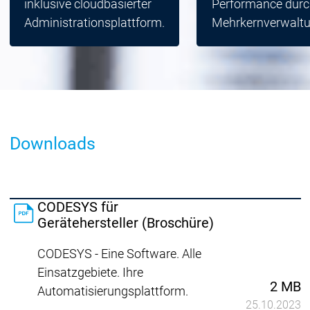
inklusive cloudbasierter
Performance durc
Administrationsplattform.
Mehrkernverwaltu
Downloads
CODESYS für
Gerätehersteller (Broschüre)
CODESYS - Eine Software. Alle
Einsatzgebiete. Ihre
2 MB
Automatisierungsplattform.
25.10.2023