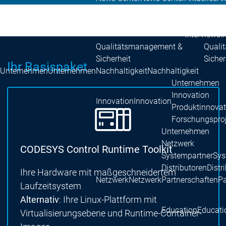
Pressezent
Publikatio
Interviews
I
Qualitätsmanagement &
Quali
Sicherheit
Sicher
Ihr Basispaket
Unternehmen
Unternehmen
Nachhaltigkeit
Nachhaltigkeit
Unternehmen
Innovation
Innovation
Innovation
Produktinnovat
Forschungspro
Unternehmen
Netzwerk
CODESYS Control Runtime Toolkit
Systempartner
Sys
Distributoren
Distr
Ihre Hardware mit maßgeschneidertem
Netzwerk
Netzwerk
Partnerschaften
Pa
Laufzeitsystem
Alternativ
: Ihre Linux-Plattform mit
Education
Educati
Virtualisierungsebene und Runtime-Container-