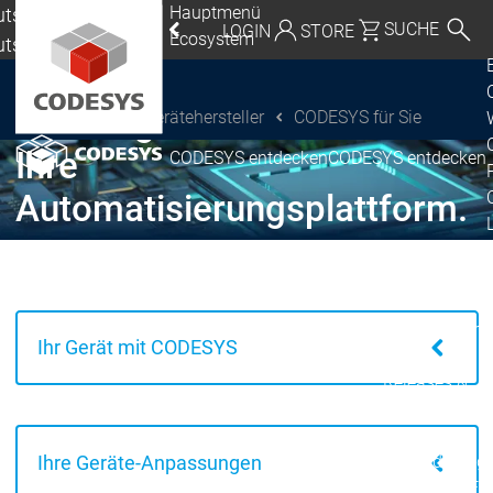
Hauptmenü
tschland |
SUCHE
LOGIN
STORE
®
CODESYS
Ecosystem
utsch
Eine Software. Alle
eutschland | Deutsch
Einsatzgebiete.
Gerätehersteller
CODESYS für Sie
CODESYS Group
Global | English
Ihre
CODESYS entdecken
CODESYS entdecken
Mexico, USA | English
Automatisierungsplattform.
Italia | Italiano
China | 中文
Ecosystem
Release & Life
Release Plan
Ihr Gerät mit CODESYS
Release &
Release &
Releases &
Lifecycle
Lifecycle
Updates
Abkündigung
Ihre Geräte-Anpassungen
Wrap-up & Fea