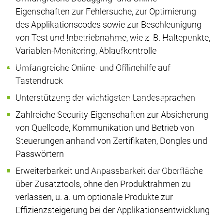
Eigenschaften zur Fehlersuche, zur Optimierung
navigation.menu.defaultBack
des Applikationscodes sowie zur Beschleunigung
Support
von Test und Inbetriebnahme, wie z. B. Haltepunkte,
Technischer Support
Technischer Support
Variablen-Monitoring, Ablaufkontrolle
User Services
User Services
Support
Support
Support Links
Support Links
Umfangreiche Online- und Offlinehilfe auf
Online Help
Online Help
Tastendruck
Academy Training
Academy Training
Unterstützung der wichtigsten Landessprachen
Release & Lifecycle
Release & Lifecycle
Store
Store
Zahlreiche Security-Eigenschaften zur Absicherung
navigation.menu.defaultBack
von Quellcode, Kommunikation und Betrieb von
Unternehmen
Steuerungen anhand von Zertifikaten, Dongles und
Niederlassungen
Niederlassungen
Passwörtern
Vertrieb
Vertrieb
Zahlen - Daten - Fakten
Zahlen - Date
Erweiterbarkeit und Anpassbarkeit der Oberfläche
Unternehm
über Zusatztools, ohne den Produktrahmen zu
News Cente
verlassen, u. a. um optionale Produkte zur
Events
Even
Effizienzsteigerung bei der Applikationsentwicklung
News Center
News Center
Aktuelles
Ak