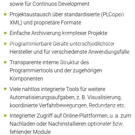
sowie für Continuos Development
Pressezent
Publikatio
Projektaustausch über standardisierte (PLCopen
Interviews
I
XML) und proprietäre Formate
Qualitätsmanagement &
Quali
Einfache Archivierung komplexer Projekte
Sicherheit
Sicher
Unternehmen
Unternehmen
Nachhaltigkeit
Nachhaltigkeit
Programmierbare Geräte unterschiedlichster
Unternehmen
Hersteller und für verschiedenste Anwendungsfälle
Innovation
Innovation
Innovation
Transparente interne Struktur des
Produktinnovat
Programmiertools und der zugehörigen
Forschungspro
Komponenten
Unternehmen
Netzwerk
Viele nahtlos integrierte Tools für weitere
Systempartner
Sys
Automatisierungsaufgaben, z. B. Visualisierung,
Distributoren
Distr
koordinierte Verfahrbewegungen, Redundanz etc.
Netzwerk
Netzwerk
Partnerschaften
Pa
Integrierter Zugriff auf Online-Plattformen, u. a. zum
Nachladen oder Nachinstallieren optionaler bzw.
Education
Educati
fehlender Module