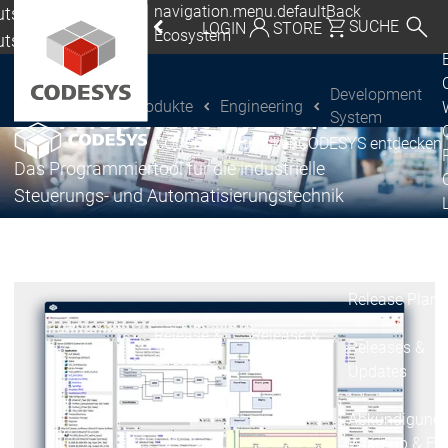
navigation.menu.defaultBack
tschland |
SUCHE
LOGIN
STORE
Ecosystem
utsch
eutschland | Deutsch
®
CODESYS
Development
Produkte
Engineering
Development System
CODESYS Group
Global | English
System
CODESYS entdecken
CODESYS entdecken
Mexico, USA | English
Das Programmiertool für die industrielle
Italia | Italiano
Steuerungs- und Automatisierungstechnik
China | 中文
Ecosystem
Release & Life
Release Plan
Release &
Release &
Releases &
Lifecycle
Lifecycle
Updates
Abkündigung
Wrap-up & Fea