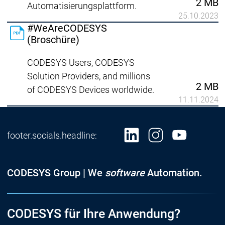
2 MB
Automatisierungsplattform.
25.10.2023
#WeAreCODESYS
(Broschüre)
CODESYS Users, CODESYS
Solution Providers, and millions
2 MB
of CODESYS Devices worldwide.
11.11.2024
footer.socials.headline:
CODESYS Group | We
software
Automation.
CODESYS für Ihre Anwendung?