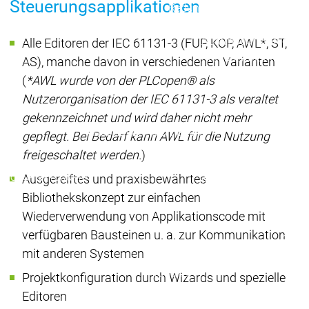
Steuerungsapplikationen
Redundancy
Redundancy
Produkte
Automation Server
Alle Editoren der IEC 61131-3 (FUP, KOP, AWL*, ST,
Produktvarianten
Prod
AS), manche davon in verschiedenen Varianten
Features
Features
(
*AWL wurde von der PLCopen® als
Autom
Nutzerorganisation der IEC 61131-3 als veraltet
Succe
gekennzeichnet und wird daher nicht mehr
Inaso
Automation
Automation
gepflegt. Bei Bedarf kann AWL für die Nutzung
GmbH 
Server
Server
freigeschaltet werden.
)
Car 
Success
Success
Fliegl
Produkte
Produkte
Ausgereiftes und praxisbewährtes
Stories
Stories
Grupp
Bibliothekskonzept zur einfachen
Rond
Wiederverwendung von Applikationscode mit
Packs
verfügbaren Bausteinen u. a. zur Kommunikation
On D
mit anderen Systemen
Pack
Produkte
Projektkonfiguration durch Wizards und spezielle
Safety
Editoren
Safety
Safety
Safety for EtherCAT
Safety 