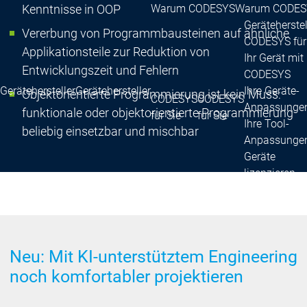
Warum CODESYS
Warum CODES
Kenntnisse in OOP
Geräteherstel
Vererbung von Programmbausteinen auf ähnliche
CODESYS für
Applikationsteile zur Reduktion von
Ihr Gerät mit
Entwicklungszeit und Fehlern
CODESYS
Gerätehersteller
Gerätehersteller
Ihre Geräte-
Objektorientierte Programmierung ist kein Muss:
CODESYS
CODESYS
Anpassunge
funktionale oder objektorientierte Programmierung
für Sie
für Sie
Ihre Tool-
beliebig einsetzbar und mischbar
Anpassunge
Geräte
lizenzieren
Services
Serv
Ansprechpartner
Ansprechpartne
Neu: Mit KI-unterstütztem Engineering
noch komfortabler projektieren