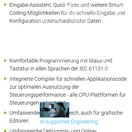
Eingabe-Assistent, Quick Fixes und weitere Smart-
Safety Module
Safety
Coding-Möglichkeiten für die schnelle Eingabe und
Virtual Safe Control SL
Virtual Saf
Visualization
Visualization
Konfiguration unterschiedlichster Daten
Produkte
Fieldbus & C
Industrial
Ethernet
Fieldbus &
Fieldbus &
Klassische
Communication
Communication
Komfortable Programmierung mit Maus und
Feldbusse
Tastatur in allen Sprachen der IEC 61131-3
OPC UA
OPC 
IIoT-
Integrierte Compiler für schnellen Applikationscode
Kommunikati
zur optimalen Ausnutzung der
Motion CNC Robotics
Motion CNC Robotics
Steuerungsperformance - alle CPU-Plattformen für
Steuerungen unterstützt
Umfassender Projektvergleich, auch für grafische
Editoren
AI-supported Engineering
Profitieren Sie von CODESYS mit KI-Integration.
Umfangreiche Debugging- und Online-