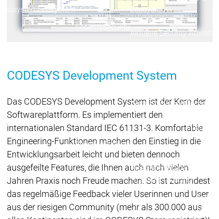
Ecosystem
Ecosystem
Ecosystem
Security
Security
Security
Aktuelle Security Advisori
Security Meldung
Securit
Ecosystem
Services
CODESYS Development System
Services
Support
Das CODESYS Development System ist der Kern der
Support
Support
Technisc
Softwareplattform. Es implementiert den
User Serv
Support L
internationalen Standard IEC 61131-3. Komfortable
Servic
Engineering-Funktionen machen den Einstieg in die
Services
Services
Acade
Entwicklungsarbeit leicht und bieten dennoch
ausgefeilte Features, die Ihnen auch nach vielen
Academy
Academy
Traini
Training
Training
Jahren Praxis noch Freude machen. So ist zumindest
das regelmäßige Feedback vieler Userinnen und User
Acade
aus der riesigen Community (mehr als 300.000 aus
Grupp