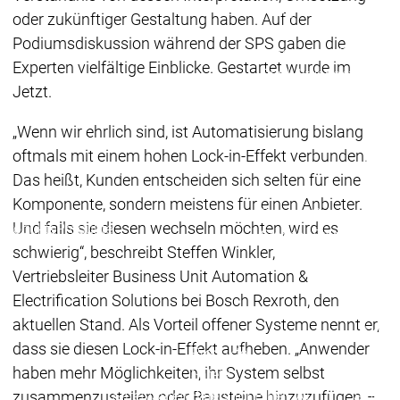
Redundancy
Redundancy
oder zukünftiger Gestaltung haben. Auf der
Produkte
Podiumsdiskussion während der SPS gaben die
Automation Server
Experten vielfältige Einblicke. Gestartet wurde im
Produktvarianten
Prod
Jetzt.
Features
Features
Autom
„Wenn wir ehrlich sind, ist Automatisierung bislang
Succe
oftmals mit einem hohen Lock-in-Effekt verbunden.
Inaso
Automation
Automation
Das heißt, Kunden entscheiden sich selten für eine
GmbH 
Server
Server
Komponente, sondern meistens für einen Anbieter.
Car 
Success
Success
Fliegl
Und falls sie diesen wechseln möchten, wird es
Produkte
Produkte
Stories
Stories
Grupp
schwierig“, beschreibt Steffen Winkler,
Rond
Vertriebsleiter Business Unit Automation &
Packs
Electrification Solutions bei Bosch Rexroth, den
On D
aktuellen Stand. Als Vorteil offener Systeme nennt er,
Pack
dass sie diesen Lock-in-Effekt aufheben. „Anwender
Produkte
haben mehr Möglichkeiten, ihr System selbst
Safety
zusammenzustellen oder Bausteine hinzuzufügen –
Safety
Safety
Safety for EtherCAT
Safety 