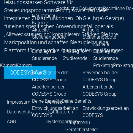
leistungsstarken Software für
Rechtliche Dokumente
Rechtliche D
Steuerungsprogrammierung sowie den vielen
Hauptmenü
integrierten Zusatzfunktionen. Ob Sie Ihr(e) Gerät(e)
Karriere
für einen spezifischen Anwendungsfall oder als
Aktuelle
Aktuelle
„Allzwecksteuerung“ konzipieren: Stärken Sie Ihre
Stellenangebote
Stellenangebote
Marktposition und schaffen Sie zugleich eine
Karriere
Plattform für innovative Automatisierungslösungen.
Einstieg für
Einstieg für
Einstieg für
Studierende
Studierende
Studierende
Karriere
Karriere
Praxistag
Praxistag
CODESYS für Sie
Bewerben bei der
Bewerben bei der
CODESYS Group
CODESYS Group
Arbeiten bei der
Arbeiten bei der
CODESYS Group
CODESYS Group
Deine Benefits
Deine Benefits
Impressum
Vertrieb
Entwicklungsarbeit an
Entwicklungsarbeit an
Datenschutz
Distributoren
CODESYS
CODESYS
AGB
Systempartner
Hauptmenü
Gerätehersteller