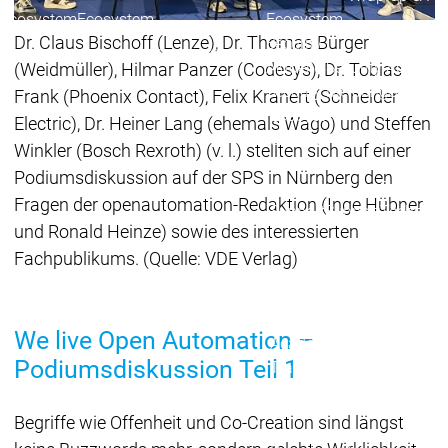
Ecosystem
Ecosystem
Ecosystem
Dr. Claus Bischoff (Lenze), Dr. Thomas Bürger
Security
Security
Security
Aktuelle Security Advisori
(Weidmüller), Hilmar Panzer (Codesys), Dr. Tobias
Security Meldung
Securit
Frank (Phoenix Contact), Felix Kranert (Schneider
Ecosystem
Electric), Dr. Heiner Lang (ehemals Wago) und Steffen
Services
Winkler (Bosch Rexroth) (v. l.) stellten sich auf einer
Services
Podiumsdiskussion auf der SPS in Nürnberg den
Support
Fragen der openautomation-Redaktion (Inge Hübner
Support
Support
Technisc
und Ronald Heinze) sowie des interessierten
User Serv
Fachpublikums. (Quelle: VDE Verlag)
Support L
Servic
Services
Services
Acade
We live Open Automation –
Academy
Academy
Traini
Podiumsdiskussion Teil 1
Training
Training
Acade
Begriffe wie Offenheit und Co-Creation sind längst
Grupp