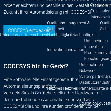
Arbeit erleichtern und beschleunigen. Gestalten Sie die
Pressezent
Publikatio
Zukunft Ihrer Automatisierung mit CODESYS!
Interviews
I
Qualitätsmanagement &
Quali
Sicherheit
Sicher
CODESYS entdecken
Unternehmen
Unternehmen
Nachhaltigkeit
Nachhaltigkeit
Unternehmen
Innovation
Innovation
Innovation
Produktinnovat
Forschungspro
Unternehmen
CODESYS für Ihr Gerät?
Netzwerk
Systempartner
Sys
Eine Software. Alle Einsatzgebiete. Ihre
Distributoren
Distr
Automatisierungsplattform.
Netzwerk
Netzwerk
Partnerschaften
Pa
Veredeln Sie als Gerätehersteller Ihre Hardware mit
der marktführenden Automatisierungssoftware
Education
Educati
CODESYS! Sie und Ihre Kunden profitieren von der