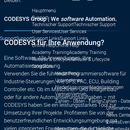
bleiben:
Hauptmenü
Support
CODESYS Group | We
software
Automation.
Technischer Support
Technischer Support
User Services
User Services
Support
Support
Support Links
Support Links
CODESYS für Ihre Anwendung?
Online Help
Online Help
Academy Training
Academy Training
Eine Software. Alle Anwendungen. Ihre
Release & Lifecycle
Release & Lifecycle
Automatisierungslösung.
Store
Store
Verwenden Sie die führende Programmiersoftware für
Hauptmenü
Unternehmen
Industrie-Steuerungen, wie SPS, PAC, ECU, Building
Niederlassungen
Niederlassungen
Controller etc. Ob im Maschinen- und Anlagenbau
Vertrieb
Vertrieb
oder für andere Automatisierungsaufgaben – mit
Zahlen - Daten - Fakten
Zahlen - Date
CODESYS haben Sie ein leistungsstarkes Tool zur
Unternehm
Umsetzung Ihrer Projekte. Profitieren Sie von der
News Cente
benutzerfreundlichen Entwicklungsumgebung mit
Events
Even
vielen integrierten Erweiterungen, die die tägliche
News Center
News Center
Aktuelles
Ak