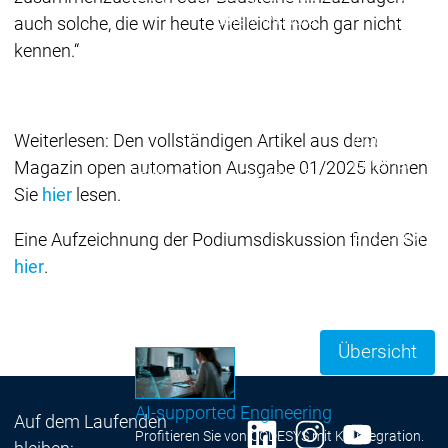
Safety Module
Safety
auch solche, die wir heute vielleicht noch gar nicht
Virtual Safe Control SL
Virtual Saf
kennen.“
Visualization
Visualization
Produkte
Fieldbus & C
Weiterlesen: Den vollständigen Artikel aus dem
Industrial
Ethernet
Magazin open automation Ausgabe 01/2025 können
Fieldbus &
Fieldbus &
Klassische
Sie
hier
lesen.
Communication
Communication
Feldbusse
OPC UA
OPC 
Eine Aufzeichnung der Podiumsdiskussion finden Sie
IIoT-
hier
.
Kommunikati
Motion CNC Robotics
Motion CNC Robotics
Übersicht
AI-supported Engineering
Auf dem Laufenden
Profitieren Sie von CODESYS mit KI-Integration.