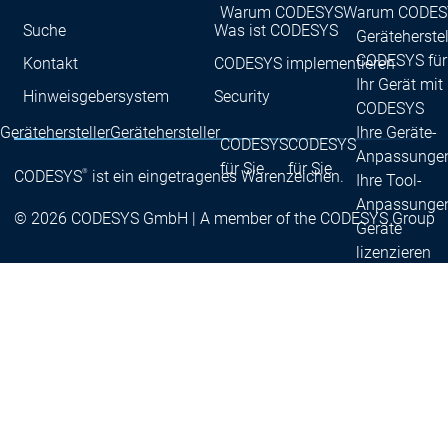
Warum CODESYS
Warum CODES
Suche
Was ist CODESYS
Geräteherstel
CODESYS für
Kontakt
CODESYS implementieren
Ihr Gerät mit
Hinweisgebersystem
Security
CODESYS
Gerätehersteller
Gerätehersteller
Ihre Geräte-
CODESYS
CODESYS
Anpassunge
für Sie
für Sie
®
CODESYS
ist ein eingetragenes Warenzeichen.
Ihre Tool-
Anpassunge
© 2026 CODESYS GmbH | A member of the CODESYS Group
Geräte
lizenzieren
Services
Serv
Ansprechpartner
Ansprechpartne