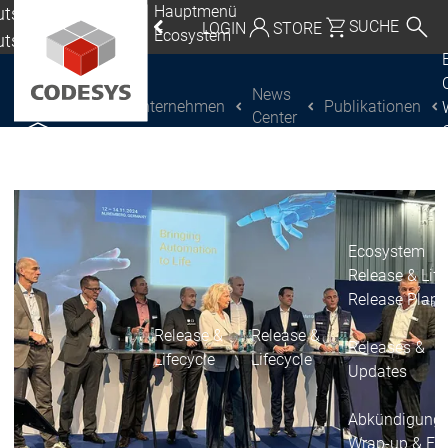
Hauptmenü
tschland |
SUCHE
LOGIN
STORE
Ecosystem
utsch
eutschland | Deutsch
News
Unternehmen
Publikationen
CODESYS Group
Global | English
Center
CODESYS entdecken
CODESYS entdecken
Mexico, USA | English
Italia | Italiano
China | 中文
Ecosystem
Release & Life
Release Plan
Release &
Release &
Releases &
Lifecycle
Lifecycle
Updates
Abkündigung
Wrap-up & Fea