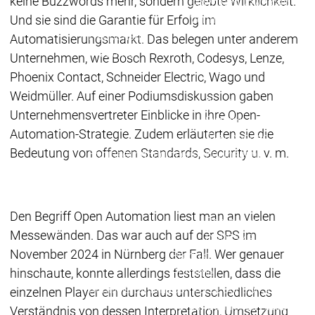
keine Buzzwords mehr, sondern gelebte Wirklichkeit.
Download
Download
Und sie sind die Garantie für Erfolg im
Vertrieb
Vertrieb
Hauptmenü
Automatisierungsmarkt. Das belegen unter anderem
Produkte
Unternehmen, wie Bosch Rexroth, Codesys, Lenze,
Produkte
Phoenix Contact, Schneider Electric, Wago und
Engineering
Weidmüller. Auf einer Podiumsdiskussion gaben
Development
D
Unternehmensvertreter Einblicke in ihre Open-
System
S
Automation-Strategie. Zudem erläuterten sie die
AI-supported
A
Bedeutung von offenen Standards, Security u. v. m.
Engineering
Engineering
Engineering
E
Professional
P
Developer Edition
D
Application
A
Den Begriff Open Automation liest man an vielen
Composer
C
Messewänden. Das war auch auf der SPS im
CODESYS 4
CODESYS 
November 2024 in Nürnberg der Fall. Wer genauer
Produkte
hinschaute, konnte allerdings feststellen, dass die
Runtime
Runtime
Runtime
Control SL
Control SL
einzelnen Player ein durchaus unterschiedliches
Virtual Control SL
Virtual Cont
Verständnis von dessen Interpretation, Umsetzung