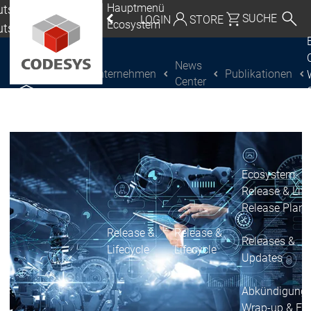
Hauptmenü
tschland |
SUCHE
LOGIN
STORE
Ecosystem
utsch
eutschland | Deutsch
News
Unternehmen
Publikationen
CODESYS Group
Global | English
Center
CODESYS entdecken
CODESYS entdecken
Mexico, USA | English
Italia | Italiano
China | 中文
Ecosystem
Release & Life
Release Plan
Release &
Release &
Releases &
Lifecycle
Lifecycle
Updates
Abkündigung
Wrap-up & Fea