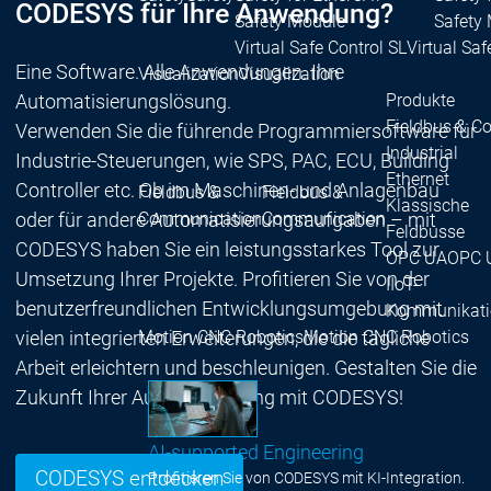
CODESYS für Ihre Anwendung?
Safety Module
Safety
Virtual Safe Control SL
Virtual Saf
Eine Software. Alle Anwendungen. Ihre
Visualization
Visualization
Automatisierungslösung.
Produkte
Fieldbus & C
Verwenden Sie die führende Programmiersoftware für
Industrial
Industrie-Steuerungen, wie SPS, PAC, ECU, Building
Ethernet
Controller etc. Ob im Maschinen- und Anlagenbau
Fieldbus &
Fieldbus &
Klassische
oder für andere Automatisierungsaufgaben – mit
Communication
Communication
Feldbusse
CODESYS haben Sie ein leistungsstarkes Tool zur
OPC UA
OPC 
Umsetzung Ihrer Projekte. Profitieren Sie von der
IIoT-
benutzerfreundlichen Entwicklungsumgebung mit
Kommunikati
vielen integrierten Erweiterungen, die die tägliche
Motion CNC Robotics
Motion CNC Robotics
Arbeit erleichtern und beschleunigen. Gestalten Sie die
Zukunft Ihrer Automatisierung mit CODESYS!
AI-supported Engineering
CODESYS entdecken
Profitieren Sie von CODESYS mit KI-Integration.