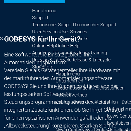
Hauptmenü
Support
Technischer Support
Technischer Support
User Services
User Services
CODESYS für Ihr Gerät?
Support
Support
Support Links
Support Links
Online Help
Online Help
Academy Training
Academy Training
Eine Software. Alle Einsatzgebiete. Ihre
Release & Lifecycle
Release & Lifecycle
Automatisierungsplattform.
Store
Store
Veredeln Sie als Gerätehersteller Ihre Hardware mit
Hauptmenü
der marktführenden Automatisierungssoftware
Unternehmen
CODESYS! Sie und Ihre Kunden profitieren von der
Niederlassungen
Niederlassungen
leistungsstarken Software für
Vertrieb
Vertrieb
Steuerungsprogrammierung sowie den vielen
Zahlen - Daten - Fakten
Zahlen - Date
Unternehm
integrierten Zusatzfunktionen. Ob Sie Ihr(e) Gerät(e)
News Cente
für einen spezifischen Anwendungsfall oder als
Events
Even
„Allzwecksteuerung“ konzipieren: Stärken Sie Ihre
News Center
News Center
Aktuelles
Ak