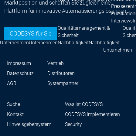
Marktposition und schaffen Sie zugleich eine
Pressezent
Plattform für innovative Automatisierungslösungen.
Publikatio
Interviews
I
Qualitätsmanagement &
Quali
CODESYS für Sie
Sicherheit
Sicher
Unternehmen
Unternehmen
Nachhaltigkeit
Nachhaltigkeit
Unternehmen
Innovation
Innovation
Innovation
Impressum
Vertrieb
Produktinnovat
Forschungspro
Datenschutz
Distributoren
Unternehmen
AGB
Systempartner
Netzwerk
Systempartner
Sys
Distributoren
Distr
Suche
Was ist CODESYS
Netzwerk
Netzwerk
Partnerschaften
Pa
Kontakt
CODESYS implementieren
Hinweisgebersystem
Security
Education
Educati