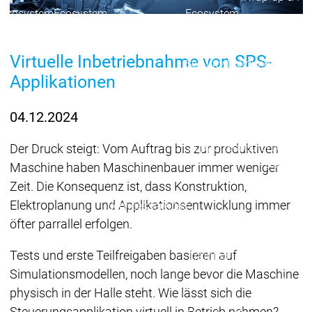
Ecosystem
Ecosystem
Ecosystem
Security
Security
Security
Aktuelle Security Advisori
Virtuelle Inbetriebnahme von SPS-
Security Meldung
Securit
Applikationen
Ecosystem
Services
Services
04.12.2024
Support
Support
Support
Technisc
Der Druck steigt: Vom Auftrag bis zur produktiven
User Serv
Maschine haben Maschinenbauer immer weniger
Support L
Zeit. Die Konsequenz ist, dass Konstruktion,
Servic
Elektroplanung und Applikationsentwicklung immer
Services
Services
Acade
öfter parrallel erfolgen.
Academy
Academy
Traini
Tests und erste Teilfreigaben basieren auf
Training
Training
Simulationsmodellen, noch lange bevor die Maschine
Acade
physisch in der Halle steht. Wie lässt sich die
Grupp
Steuerungsapplikation virtuell in Betrieb nehmen?