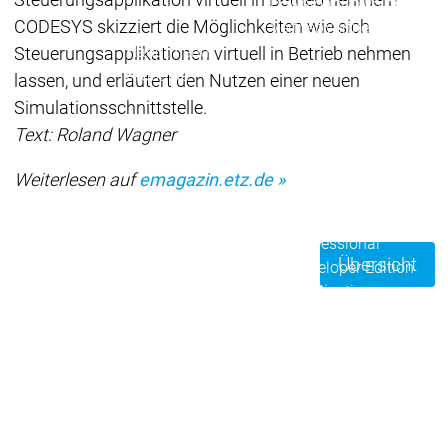
Download
Download
CODESYS skizziert die Möglichkeiten wie sich
Vertrieb
Vertrieb
Hauptmenü
Steuerungsapplikationen virtuell in Betrieb nehmen
Produkte
lassen, und erläutert den Nutzen einer neuen
Produkte
Simulationsschnittstelle.
Engineering
Text: Roland Wagner
Development
D
System
S
Weiterlesen auf
emagazin.etz.de »
AI-supported
A
Engineering
Engineering
Engineering
E
Professional
P
Übersicht
Developer Edition
D
Application
A
Composer
C
CODESYS 4
CODESYS 
Produkte
Runtime
Runtime
Runtime
Control SL
Control SL
Virtual Control SL
Virtual Cont