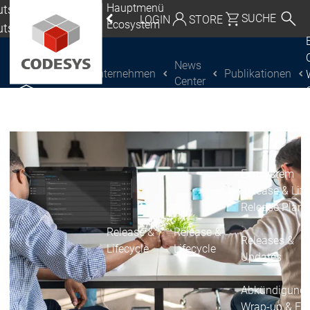
Hauptmenü
tschland |
SUCHE
LOGIN
STORE
Ecosystem
utsch
eutschland | Deutsch
News
Unternehmen
Publikationen
CODESYS Group
Global | English
Center
CODESYS entdecken
CODESYS entdecken
Mexico, USA | English
Italia | Italiano
China | 中文
Ecosystem
Release & Life
Release Plan
Release &
Release &
Releases &
Lifecycle
Lifecycle
Updates
Abkündigung
Wrap-up & Fea