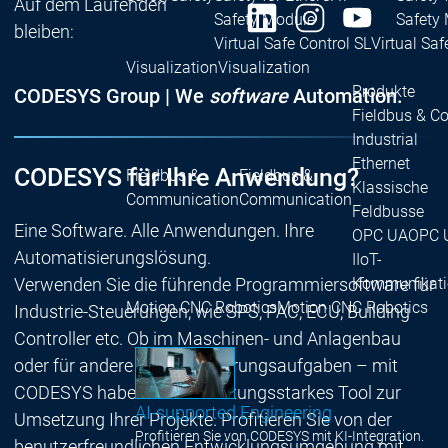
Auf dem Laufenden
Safety Module
Safety
bleiben:
Virtual Safe Control SL
Virtual Saf
Visualization
Visualization
Produkte
CODESYS Group | We
software
Automation.
Fieldbus & C
Industrial
Ethernet
CODESYS für Ihre Anwendung?
Fieldbus &
Fieldbus &
Klassische
Communication
Communication
Feldbusse
Eine Software. Alle Anwendungen. Ihre
OPC UA
OPC 
Automatisierungslösung.
IIoT-
Kommunikati
Verwenden Sie die führende Programmiersoftware für
Motion CNC Robotics
Motion CNC Robotics
Industrie-Steuerungen, wie SPS, PAC, ECU, Building
Controller etc. Ob im Maschinen- und Anlagenbau
oder für andere Automatisierungsaufgaben – mit
CODESYS haben Sie ein leistungsstarkes Tool zur
AI-supported Engineering
Umsetzung Ihrer Projekte. Profitieren Sie von der
Profitieren Sie von CODESYS mit KI-Integration.
benutzerfreundlichen Entwicklungsumgebung mit