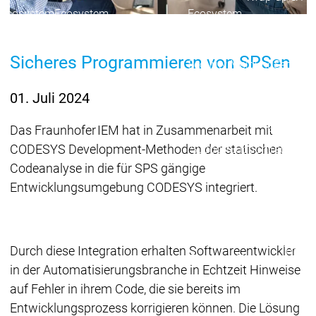
Ecosystem
Ecosystem
Ecosystem
Security
Security
Security
Aktuelle Security Advisori
Sicheres Programmieren von SPSen
Security Meldung
Securit
Ecosystem
01. Juli 2024
Services
Services
Das Fraunhofer IEM hat in Zusammenarbeit mit
Support
CODESYS Development-Methoden der statischen
Support
Support
Technisc
User Serv
Codeanalyse in die für SPS gängige
Support L
Entwicklungsumgebung CODESYS integriert.
Servic
Services
Services
Acade
Academy
Academy
Durch diese Integration erhalten Softwareentwickler
Traini
Training
Training
in der Automatisierungsbranche in Echtzeit Hinweise
Acade
auf Fehler in ihrem Code, die sie bereits im
Grupp
Entwicklungsprozess korrigieren können. Die Lösung