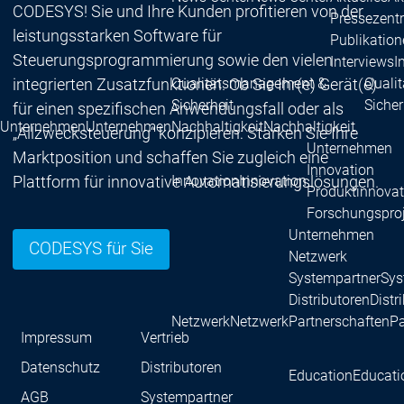
CODESYS! Sie und Ihre Kunden profitieren von der
Pressezent
leistungsstarken Software für
Publikatio
Steuerungsprogrammierung sowie den vielen
Interviews
I
integrierten Zusatzfunktionen. Ob Sie Ihr(e) Gerät(e)
Qualitätsmanagement &
Quali
Sicherheit
Sicher
für einen spezifischen Anwendungsfall oder als
Unternehmen
Unternehmen
Nachhaltigkeit
Nachhaltigkeit
„Allzwecksteuerung“ konzipieren: Stärken Sie Ihre
Unternehmen
Marktposition und schaffen Sie zugleich eine
Innovation
Plattform für innovative Automatisierungslösungen.
Innovation
Innovation
Produktinnovat
Forschungspro
Unternehmen
CODESYS für Sie
Netzwerk
Systempartner
Sys
Distributoren
Distr
Netzwerk
Netzwerk
Partnerschaften
Pa
Impressum
Vertrieb
Datenschutz
Distributoren
Education
Educati
AGB
Systempartner