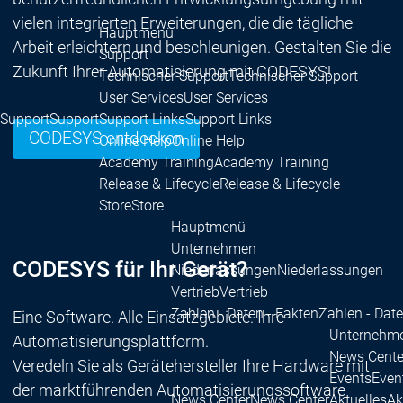
vielen integrierten Erweiterungen, die die tägliche
Hauptmenü
Arbeit erleichtern und beschleunigen. Gestalten Sie die
Support
Zukunft Ihrer Automatisierung mit CODESYS!
Technischer Support
Technischer Support
User Services
User Services
Support
Support
Support Links
Support Links
CODESYS entdecken
Online Help
Online Help
Academy Training
Academy Training
Release & Lifecycle
Release & Lifecycle
Store
Store
Hauptmenü
Unternehmen
CODESYS für Ihr Gerät?
Niederlassungen
Niederlassungen
Vertrieb
Vertrieb
Zahlen - Daten - Fakten
Zahlen - Date
Eine Software. Alle Einsatzgebiete. Ihre
Unternehm
Automatisierungsplattform.
News Cente
Veredeln Sie als Gerätehersteller Ihre Hardware mit
Events
Even
der marktführenden Automatisierungssoftware
News Center
News Center
Aktuelles
Ak