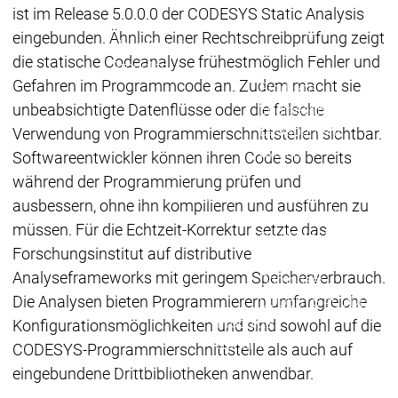
Download
Download
ist im Release 5.0.0.0 der CODESYS Static Analysis
Vertrieb
Vertrieb
eingebunden. Ähnlich einer Rechtschreibprüfung zeigt
Hauptmenü
die statische Codeanalyse frühestmöglich Fehler und
Produkte
Gefahren im Programmcode an. Zudem macht sie
Produkte
unbeabsichtigte Datenflüsse oder die falsche
Engineering
Development
D
Verwendung von Programmierschnittstellen sichtbar.
System
S
Softwareentwickler können ihren Code so bereits
AI-supported
A
während der Programmierung prüfen und
Engineering
Engineering
Engineering
E
ausbessern, ohne ihn kompilieren und ausführen zu
Professional
P
müssen. Für die Echtzeit-Korrektur setzte das
Developer Edition
D
Forschungsinstitut auf distributive
Application
A
Analyseframeworks mit geringem Speicherverbrauch.
Composer
C
Die Analysen bieten Programmierern umfangreiche
CODESYS 4
CODESYS 
Produkte
Konfigurationsmöglichkeiten und sind sowohl auf die
Runtime
CODESYS-Programmierschnittstelle als auch auf
Runtime
Runtime
Control SL
Control SL
eingebundene Drittbibliotheken anwendbar.
Virtual Control SL
Virtual Cont