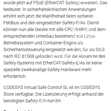
Download
Download
wurde jetzt auf FSoE (EtherCAT Safety) erweitert. Das
Vertrieb
Vertrieb
bedeutet: In sicherheitskritischen Anwendungen
Hauptmenü
erhöht sich jetzt die Wahlfreiheit beim sicheren
Produkte
Feldbus und den eingesetzten Safety-E/As. Damit
Produkte
können nun alle Geräte mit x86-CPU (64Bit) und dem
Engineering
entsprechenden Unterbau bestehend aus Linux-
Development
D
Betriebssystem und Container-Engine als
System
S
AI-supported
A
Sicherheitssteuerung eingesetzt werden, für die SIL3
Engineering
Engineering
Engineering
E
nach IEC 61508 gefordert wird. Für die Abnahme des
Professional
P
Safety-Systems mit EtherCAT-Safety-E/As ist keine
Developer Edition
D
spezielle zweikanalige Safety-Hardware mehr
Application
A
erforderlich.
Composer
C
CODESYS 4
CODESYS 
CODESYS Virtual Safe Control SL ist im CODESYS
Produkte
Store verfügbar. Die Lizenzierung erfolgt anhand der
Runtime
benötigten Safety-E/A-Kanäle.
Runtime
Runtime
Control SL
Control SL
Virtual Control SL
Virtual Cont