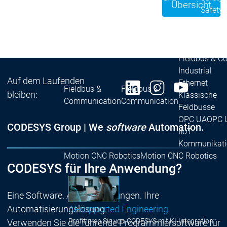
Übersicht
Safety Module
Safety
Virtual Safe Control SL
Virtual Saf
Visualization
Visualization
Produkte
Fieldbus & C
Industrial
Auf dem Laufenden
Ethernet
Fieldbus &
Fieldbus &
bleiben:
Klassische
Communication
Communication
Feldbusse
OPC UA
OPC 
CODESYS Group | We
software
Automation.
IIoT-
Kommunikati
Motion CNC Robotics
Motion CNC Robotics
CODESYS für Ihre Anwendung?
Eine Software. Alle Anwendungen. Ihre
AI-supported Engineering
Automatisierungslösung.
Profitieren Sie von CODESYS mit KI-Integration.
Verwenden Sie die führende Programmiersoftware für