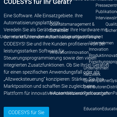
CODESYS für Ihr Gerät?
Pressezent
Publikatio
Eine Software. Alle Einsatzgebiete. Ihre
Interviews
I
Automatisierungsplattform.
Qualitätsmanagement &
Quali
Veredeln Sie als Gerätehersteller Ihre Hardware mit
Sicherheit
Sicher
der marktführenden Automatisierungssoftware
Unternehmen
Unternehmen
Nachhaltigkeit
Nachhaltigkeit
Unternehmen
CODESYS! Sie und Ihre Kunden profitieren von der
Innovation
leistungsstarken Software für
Innovation
Innovation
Produktinnovat
Steuerungsprogrammierung sowie den vielen
Forschungspro
integrierten Zusatzfunktionen. Ob Sie Ihr(e) Gerät(e)
Unternehmen
für einen spezifischen Anwendungsfall oder als
Netzwerk
„Allzwecksteuerung“ konzipieren: Stärken Sie Ihre
Systempartner
Sys
Marktposition und schaffen Sie zugleich eine
Distributoren
Distr
Plattform für innovative Automatisierungslösungen.
Netzwerk
Netzwerk
Partnerschaften
Pa
Education
Educati
CODESYS für Sie