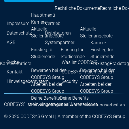
Rechtliche Dokumente
Rechtliche D
Hauptmenü
Karriere
Impressum
Vertrieb
Aktuelle
Aktuelle
Datenschutz
Distributoren
Stellenangebote
Stellenangebote
AGB
Systempartner
Karriere
Einstieg für
Einstieg für
Einstieg für
Studierende
Studierende
Studierende
Suche
Was ist CODESYS
Karriere
Karriere
Praxistag
Praxistag
Bewerben bei der
Bewerben bei der
Kontakt
CODESYS implementieren
CODESYS Group
CODESYS Group
Hinweisgebersystem
Security
Arbeiten bei der
Arbeiten bei der
CODESYS Group
CODESYS Group
Deine Benefits
Deine Benefits
®
CODESYS
ist ein eingetragenes Warenzeichen.
Entwicklungsarbeit an
Entwicklungsarbeit an
CODESYS
CODESYS
© 2026 CODESYS GmbH | A member of the CODESYS Group
Hauptmenü
Gerätehersteller