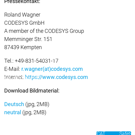
Pressekontakt:
Redundancy
Redundancy
Produkte
Roland Wagner
Automation Server
CODESYS GmbH
Produktvarianten
Prod
A member of the CODESYS Group
Features
Features
Memminger Str. 151
Autom
87439 Kempten
Succe
Inaso
Automation
Automation
Tel.: +49-831-54031-17
GmbH 
Server
Server
E-Mail:
r.wagner(at)codesys.com
Car 
Success
Success
Fliegl
Internet:
https://www.codesys.com
Produkte
Produkte
Stories
Stories
Grupp
Download Bildmaterial:
Rond
Packs
Deutsch
(jpg, 2MB)
On D
neutral
(jpg, 2MB)
Pack
Produkte
Safety
Safety
Safety
Safety for EtherCAT
Safety 