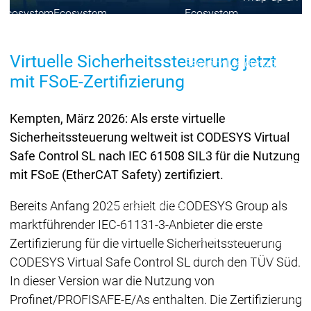
Ecosystem
Ecosystem
Ecosystem
Security
Security
Security
Aktuelle Security Advisori
Virtuelle Sicherheitssteuerung jetzt
Security Meldung
Securit
mit FSoE-Zertifizierung
Ecosystem
Services
Services
Kempten, März 2026: Als erste virtuelle
Support
Sicherheitssteuerung weltweit ist CODESYS Virtual
Support
Support
Technisc
Safe Control SL nach IEC 61508 SIL3 für die Nutzung
User Serv
mit FSoE (EtherCAT Safety) zertifiziert.
Support L
Servic
Bereits Anfang 2025 erhielt die CODESYS Group als
Services
Services
Acade
marktführender IEC-61131-3-Anbieter die erste
Academy
Academy
Zertifizierung für die virtuelle Sicherheitssteuerung
Traini
Training
Training
CODESYS Virtual Safe Control SL durch den TÜV Süd.
In dieser Version war die Nutzung von
Acade
Grupp
Profinet/PROFISAFE-E/As enthalten. Die Zertifizierung