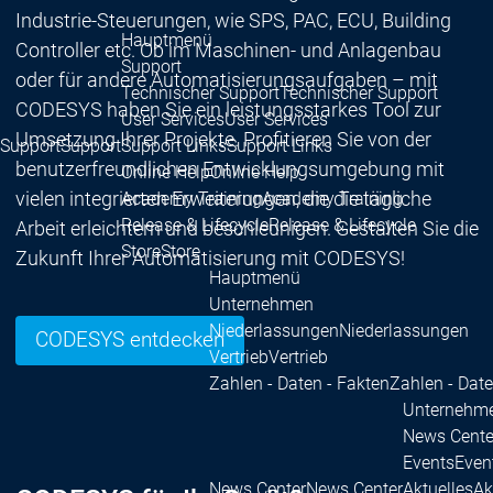
Industrie-Steuerungen, wie SPS, PAC, ECU, Building
Hauptmenü
Controller etc. Ob im Maschinen- und Anlagenbau
Support
oder für andere Automatisierungsaufgaben – mit
Technischer Support
Technischer Support
CODESYS haben Sie ein leistungsstarkes Tool zur
User Services
User Services
Umsetzung Ihrer Projekte. Profitieren Sie von der
Support
Support
Support Links
Support Links
benutzerfreundlichen Entwicklungsumgebung mit
Online Help
Online Help
vielen integrierten Erweiterungen, die die tägliche
Academy Training
Academy Training
Release & Lifecycle
Release & Lifecycle
Arbeit erleichtern und beschleunigen. Gestalten Sie die
Store
Store
Zukunft Ihrer Automatisierung mit CODESYS!
Hauptmenü
Unternehmen
Niederlassungen
Niederlassungen
CODESYS entdecken
Vertrieb
Vertrieb
Zahlen - Daten - Fakten
Zahlen - Date
Unternehm
News Cente
Events
Even
News Center
News Center
Aktuelles
Ak