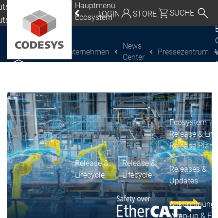
Hauptmenü
tschland |
SUCHE
LOGIN
STORE
Ecosystem
utsch
eutschland | Deutsch
News
Unternehmen
Pressezentrum
CODESYS Group
Global | English
Center
CODESYS entdecken
CODESYS entdecken
Mexico, USA | English
Italia | Italiano
China | 中文
Ecosystem
Release & Life
Release Plan
Release &
Release &
Releases &
Lifecycle
Lifecycle
Updates
Abkündigung
Wrap-up & Fea