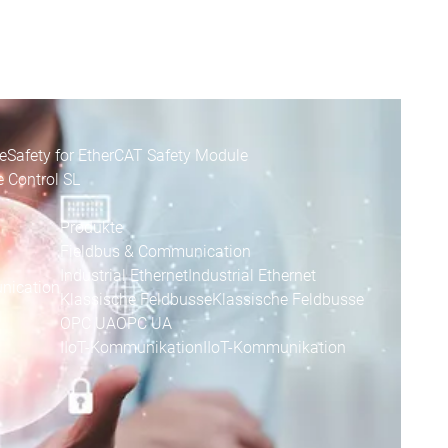
Success Stories
Stories
Success Stories
Inasoft GmbH | Soft Car Wash
Inasoft Gm
Fliegl-Gruppe | RondoDry
Fliegl-Gruppe |
Packsize | On Demand Packaging
Packsi
e
Safety for EtherCAT Safety Module
e Control SL
Produkte
Fieldbus & Communication
Industrial Ethernet
Industrial Ethernet
nication
Klassische Feldbusse
Klassische Feldbusse
OPC UA
OPC UA
IIoT-Kommunikation
IIoT-Kommunikation