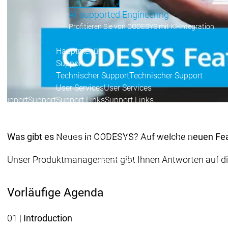
AI-supported Engineering
Profitieren Sie von CODESYS mit KI-Integration.
Hauptmenü
Support
Technischer Support
Technischer Support
User Services
User Services
Support
Support
Support Links
Support Links
Online Help
Online Help
Academy Training
Academy Training
Was gibt es Neues in CODESYS? Auf welche neuen Feat
Release & Lifecycle
Release & Lifecycle
Store
Store
Unser Produktmanagement gibt Ihnen Antworten auf di
Hauptmenü
Unternehmen
Niederlassungen
Niederlassungen
Vorläufige Agenda
Vertrieb
Vertrieb
Zahlen - Daten - Fakten
Zahlen - Date
01 |
Introduction
Unternehm