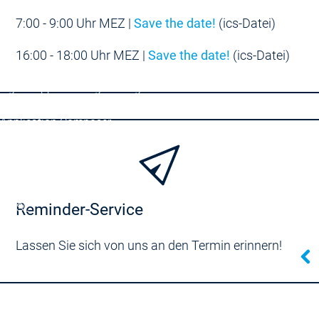
7:00 - 9:00 Uhr MEZ |
Save the date!
(ics-Datei)
16:00 - 18:00 Uhr MEZ |
Save the date!
(ics-Datei)
Development System
ing
AI-supported Engineering
r Edition
Professional Developer Edition
Application Composer
4
Reminder-Service
rol SL
e
Lassen Sie sich von uns an den Termin erinnern!
on Server
arianten
Produktvarianten
Features
Automation Server