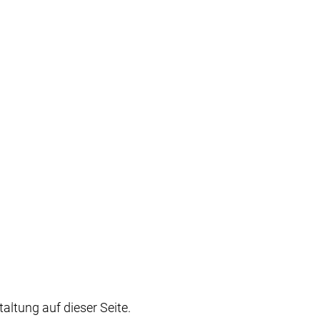
r
ts
tuelles
rum
Pressezentrum
nen
Publikationen
nterviews
ualitätsmanagement & Sicherheit
ion
Produktinnovation
jekte
Forschungsprojekte
tempartner
ibutoren
rtnerschaften
Netzwerk
altung auf dieser Seite.
on
Education