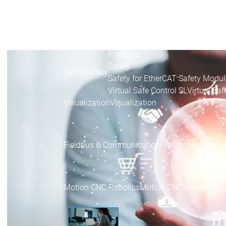
Success 
Produkte
Produkte
Produkte
Safety
Safety
Safety
Safety for EtherCAT Safety Modul
Virtual Safe Control SL
Virtual Saf
Visualization
Visualization
Fieldbus & Communication
Fieldbus & Commu
Motion CNC Robotics
Motion CNC Robotics