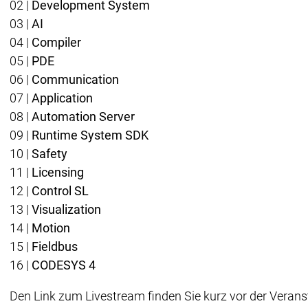
02 |
Development System
News Cente
03 |
AI
Events
Even
News Center
News Center
Aktuelles
Ak
04 |
Compiler
Pressezent
05 |
PDE
Publikatio
06 |
Communication
Interviews
I
07 |
Application
Qualitätsmanagement & Sicherheit
Q
08 |
Automation Server
Unternehmen
Unternehmen
Nachhaltigkeit
Nachhaltigkeit
09 |
Runtime System SDK
Unternehmen
10 |
Safety
Innovation
Innovation
Innovation
11 |
Licensing
Produktinnovat
Forschungspro
12 |
Control SL
Unternehmen
13 |
Visualization
Netzwerk
14 |
Motion
Systempartner
Sys
15 |
Fieldbus
Distributoren
Distr
Netzwerk
Netzwerk
16 |
CODESYS 4
Partnerschaften
Pa
Den Link zum Livestream finden Sie kurz vor der Veranst
Education
Educati