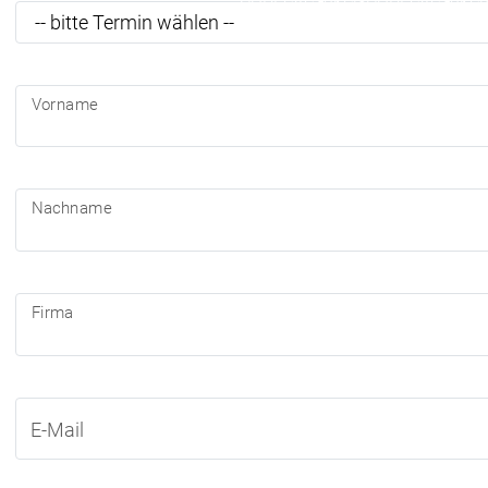
CODESYS für Sie
CODESYS für Si
Vorname
Ansprechpartner
Ansprechpartne
Nachname
Firma
E-Mail