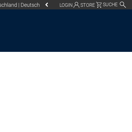
schland | Deutsch
SUCHE
LOGIN
STORE
eutschland | Deutsch
Global | English
Mexico, USA | English
Italia | Italiano
China | 中文
S Control SL