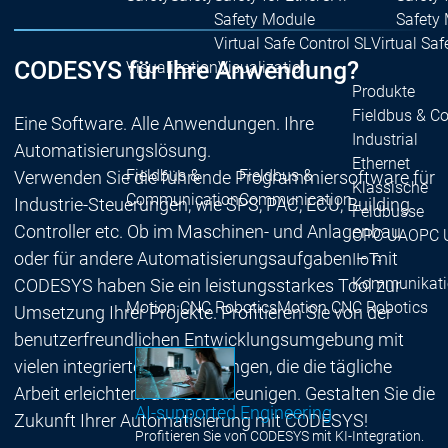
Safety Module
Safety
Virtual Safe Control SL
Virtual Saf
CODESYS für Ihre Anwendung?
Visualization
Visualization
Produkte
Fieldbus & C
Eine Software. Alle Anwendungen. Ihre
Industrial
Automatisierungslösung.
Ethernet
Fieldbus &
Fieldbus &
Verwenden Sie die führende Programmiersoftware für
Klassische
Communication
Communication
Industrie-Steuerungen, wie SPS, PAC, ECU, Building
Feldbusse
Controller etc. Ob im Maschinen- und Anlagenbau
OPC UA
OPC 
oder für andere Automatisierungsaufgaben – mit
IIoT-
Kommunikati
CODESYS haben Sie ein leistungsstarkes Tool zur
Motion CNC Robotics
Motion CNC Robotics
Umsetzung Ihrer Projekte. Profitieren Sie von der
benutzerfreundlichen Entwicklungsumgebung mit
vielen integrierten Erweiterungen, die die tägliche
Arbeit erleichtern und beschleunigen. Gestalten Sie die
AI-supported Engineering
Zukunft Ihrer Automatisierung mit CODESYS!
Profitieren Sie von CODESYS mit KI-Integration.