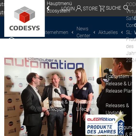
Hauptmenü
tschland |
COD
SUCHE
LOGIN
STORE
Ecosystem
Virt
utsch
Safe
eutschland | Deutsch
Cont
News
Unternehmen
Aktuelles
SL:
CODESYS Group
Global | English
Center
Prod
CODESYS entdecken
CODESYS entdecken
Mexico, USA | English
des
Jahr
Italia | Italiano
202
China | 中文
Ecosystem
Release & Life
Release Plan
Release &
Release &
Releases &
Lifecycle
Lifecycle
Updates
Abkündigung
Wrap-up & Fea