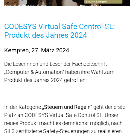
Ecosystem
Ecosystem
Ecosystem
Security
Security
Security
Aktuelle Security Advisori
CODESYS Virtual Safe Control SL:
Security Meldung
Securit
Produkt des Jahres 2024
Ecosystem
Services
Services
Kempten, 27. März 2024
Support
Support
Support
Technisc
Die Leserinnen und Leser der Fachzeitschrift
User Serv
„Computer & Automation“ haben ihre Wahl zum
Support L
Produkt des Jahres 2024 getroffen:
Servic
Services
Services
Acade
Academy
Academy
Traini
In der Kategorie
„Steuern und Regeln“
geht der erste
Training
Training
Platz an CODESYS Virtual Safe Control SL. Unser
Acade
neues Produkt macht es demnächst möglich, nach
Grupp
SIL3 zertifizierte Safety-Steuerungen zu realisieren –