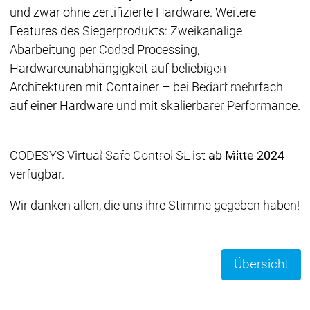
Download
Download
und zwar ohne zertifizierte Hardware. Weitere
Vertrieb
Vertrieb
Features des Siegerprodukts: Zweikanalige
Hauptmenü
Abarbeitung per Coded Processing,
Produkte
Hardwareunabhängigkeit auf beliebigen
Produkte
Engineering
Architekturen mit Container – bei Bedarf mehrfach
Development
D
auf einer Hardware und mit skalierbarer Performance.
System
S
AI-supported
A
Engineering
Engineering
Engineering
E
CODESYS Virtual Safe Control SL ist
ab Mitte 2024
Professional
P
verfügbar.
Developer Edition
D
Application
A
Wir danken allen, die uns ihre Stimme gegeben haben!
Composer
C
CODESYS 4
CODESYS 
Produkte
Übersicht
Runtime
Runtime
Runtime
Control SL
Control SL
Virtual Control SL
Virtual Cont