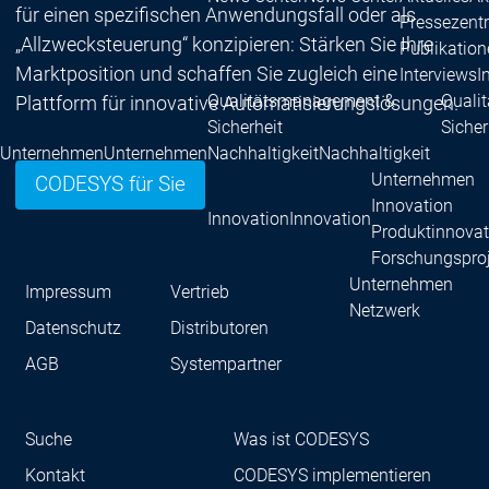
für einen spezifischen Anwendungsfall oder als
Pressezent
„Allzwecksteuerung“ konzipieren: Stärken Sie Ihre
Publikatio
Marktposition und schaffen Sie zugleich eine
Interviews
I
Qualitätsmanagement &
Quali
Plattform für innovative Automatisierungslösungen.
Sicherheit
Sicher
Unternehmen
Unternehmen
Nachhaltigkeit
Nachhaltigkeit
Unternehmen
CODESYS für Sie
Innovation
Innovation
Innovation
Produktinnovat
Forschungspro
Unternehmen
Impressum
Vertrieb
Netzwerk
Datenschutz
Distributoren
Systempartner
Sys
Distributoren
Distr
AGB
Systempartner
Netzwerk
Netzwerk
Partnerschaften
Pa
Suche
Was ist CODESYS
Education
Educati
Kontakt
CODESYS implementieren