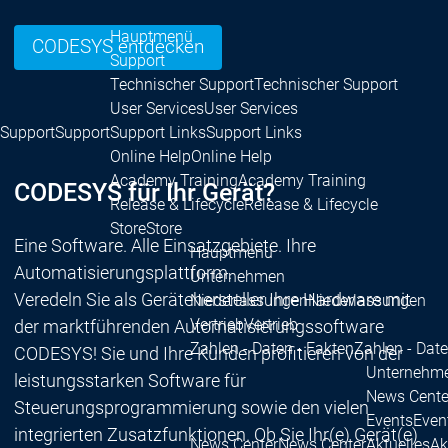
Hauptmenü
CODESYS entdecken
Support
Technischer Support
Technischer Support
User Services
User Services
Support
Support
Support Links
Support Links
Online Help
Online Help
Academy Training
Academy Training
CODESYS für Ihr Gerät?
Release & Lifecycle
Release & Lifecycle
Store
Store
Eine Software. Alle Einsatzgebiete. Ihre
Hauptmenü
Automatisierungsplattform.
Unternehmen
Veredeln Sie als Gerätehersteller Ihre Hardware mit
Niederlassungen
Niederlassungen
Vertrieb
Vertrieb
der marktführenden Automatisierungssoftware
Zahlen - Daten - Fakten
Zahlen - Date
CODESYS! Sie und Ihre Kunden profitieren von der
Unternehm
leistungsstarken Software für
News Cente
Steuerungsprogrammierung sowie den vielen
Events
Even
integrierten Zusatzfunktionen. Ob Sie Ihr(e) Gerät(e)
News Center
News Center
Aktuelles
Ak