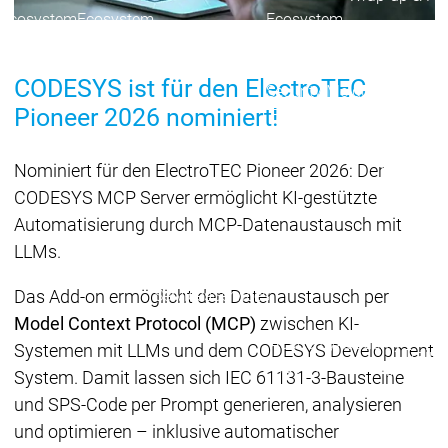
Ecosystem
Ecosystem
Ecosystem
Security
Security
Security
Aktuelle Security Advisori
CODESYS ist für den ElectroTEC
Security Meldung
Securit
Pioneer 2026 nominiert!
Ecosystem
Services
Services
Nominiert für den ElectroTEC Pioneer 2026: Der
Support
CODESYS MCP Server ermöglicht KI-gestützte
Support
Support
Technisc
Automatisierung durch MCP-Datenaustausch mit
User Serv
LLMs.
Support L
Servic
Das Add-on ermöglicht den Datenaustausch per
Services
Services
Acade
Model Context Protocol (MCP)
zwischen KI-
Academy
Academy
Systemen mit LLMs und dem CODESYS Development
Traini
Training
Training
System. Damit lassen sich IEC 61131-3-Bausteine
und SPS-Code per Prompt generieren, analysieren
Acade
Grupp
und optimieren – inklusive automatischer