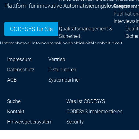
Plattform für innovative Automatisierungslösungen.
Pressezent
Publikatio
Interviews
I
CODESYS für Sie
Qualitätsmanagement &
Quali
Sicherheit
Sicher
Unternehmen
Unternehmen
Nachhaltigkeit
Nachhaltigkeit
Unternehmen
Innovation
Impressum
Vertrieb
Innovation
Innovation
Produktinnovat
Datenschutz
Distributoren
Forschungspro
AGB
Systempartner
Unternehmen
Netzwerk
Systempartner
Sys
Suche
Was ist CODESYS
Distributoren
Distr
Netzwerk
Netzwerk
Partnerschaften
Pa
Kontakt
CODESYS implementieren
Hinweisgebersystem
Security
Education
Educati