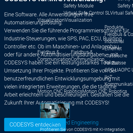
Safety Module
Safety
Virtual Safe Control SL
Virtual Saf
Eine Software. Alle Anwendungen. Ihre
Visualization
Visualization
Automatisierungslösung.
Produkte
Verwenden Sie die führende Programmiersoftware für
Fieldbus & C
Industrie-Steuerungen, wie SPS, PAC, ECU, Building
Industrial
Controller etc. Ob im Maschinen- und Anlagenbau
Ethernet
Fieldbus &
Fieldbus &
oder für andere Automatisierungsaufgaben – mit
Klassische
Communication
Communication
CODESYS haben Sie ein leistungsstarkes Tool zur
Feldbusse
OPC UA
OPC 
Umsetzung Ihrer Projekte. Profitieren Sie von der
IIoT-
benutzerfreundlichen Entwicklungsumgebung mit
Kommunikati
vielen integrierten Erweiterungen, die die tägliche
Motion CNC Robotics
Motion CNC Robotics
Arbeit erleichtern und beschleunigen. Gestalten Sie die
Zukunft Ihrer Automatisierung mit CODESYS!
AI-supported Engineering
CODESYS entdecken
Profitieren Sie von CODESYS mit KI-Integration.