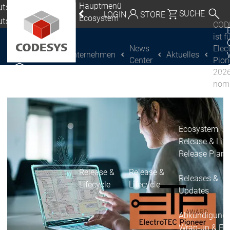
Hauptmenü
tschland |
SUCHE
LOGIN
STORE
Ecosystem
utsch
COD
eutschland | Deutsch
ist f
News
Elec
Unternehmen
Aktuelles
CODESYS Group
Global | English
Center
Pion
202
CODESYS entdecken
CODESYS entdecken
Mexico, USA | English
nomi
Italia | Italiano
China | 中文
Ecosystem
Release & Life
Release Plan
Release &
Release &
Releases &
Lifecycle
Lifecycle
Updates
Abkündigung
Wrap-up & Fea