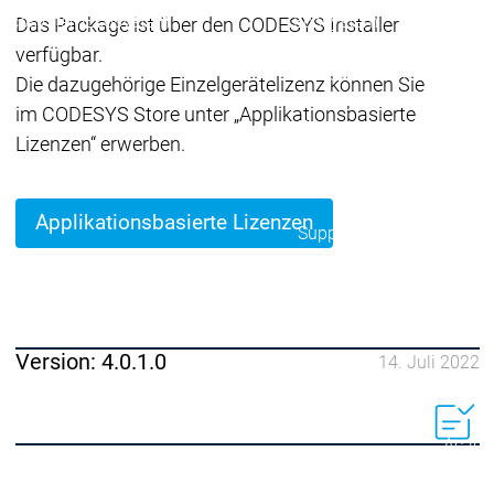
Ecosystem
Ecosystem
Ecosystem
Das Package ist über den CODESYS Installer
Security
verfügbar.
Security
Security
Aktuelle Security Advisori
Die dazugehörige Einzelgerätelizenz können Sie
Security Meldung
Securit
im CODESYS Store unter „Applikationsbasierte
Ecosystem
Lizenzen“ erwerben.
Services
Services
Support
Applikationsbasierte Lizenzen
Support
Support
Technisc
User Serv
Support L
Servic
Services
Services
Acade
Version: 4.0.1.0
14. Juli 2022
Academy
Academy
Traini
Training
Training
Acade
Grupp