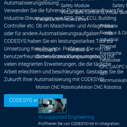
Automatisierungslösung.
Safety Module
Safety
Verwenden Sie die führende Programmiersoftware für
Virtual Safe Control SL
Virtual Saf
Industrie-Steuerungen, wie SPS, PAC, ECU, Building
Visualization
Visualization
Controller etc. Ob im Maschinen- und Anlagenbau
Produkte
Fieldbus & C
oder für andere Automatisierungsaufgaben – mit
Industrial
CODESYS haben Sie ein leistungsstarkes Tool zur
Ethernet
Umsetzung Ihrer Projekte. Profitieren Sie von der
Fieldbus &
Fieldbus &
Klassische
benutzerfreundlichen Entwicklungsumgebung mit
Communication
Communication
Feldbusse
vielen integrierten Erweiterungen, die die tägliche
OPC UA
OPC 
Arbeit erleichtern und beschleunigen. Gestalten Sie die
IIoT-
Zukunft Ihrer Automatisierung mit CODESYS!
Kommunikati
Motion CNC Robotics
Motion CNC Robotics
CODESYS entdecken
AI-supported Engineering
Profitieren Sie von CODESYS mit KI-Integration.