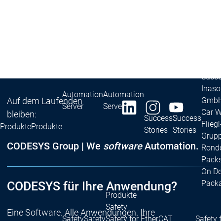
Redundancy
Redundancy
Produkte
Automation Server
Produktvarianten
Prod
Features
Features
Autom
Succe
Inaso
Automation
Automation
GmbH 
Auf dem Laufenden
Server
Server
Car 
bleiben:
Success
Success
Fliegl
Produkte
Produkte
Stories
Stories
Grupp
CODESYS Group | We
software
Automation.
Rond
Packs
On D
Pack
CODESYS für Ihre Anwendung?
Produkte
Safety
Eine Software. Alle Anwendungen. Ihre
Safety
Safety
Safety for EtherCAT
Safety 