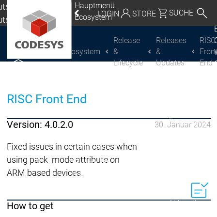
Hauptmenü
tschland |
SUCHE
LOGIN
STORE
Ecosystem
utsch
eutschland | Deutsch
Release
Releases
RISC
Ecosystem
&
&
Fron
CODESYS Group
Global | English
Lifecycle
Updates
End
CODESYS entdecken
CODESYS entdecken
Mexico, USA | English
Italia | Italiano
RISC Front End
China | 中文
Ecosystem
Version: 4.0.2.0
30. Januar 2024
Release & Life
Release Plan
Fixed issues in certain cases when
using pack_mode attribute on
Release &
Release &
Releases &
ARM based devices.
Lifecycle
Lifecycle
Updates
Abkündigung
How to get
Wrap-up & Fea