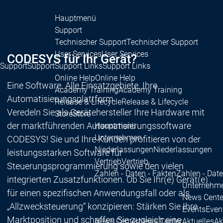
Hauptmenü
Support
Technischer Support
Technischer Support
User Services
User Services
CODESYS für Ihr Gerät?
Support
Support
Support Links
Support Links
Online Help
Online Help
Eine Software. Alle Einsatzgebiete. Ihre
Academy Training
Academy Training
Automatisierungsplattform.
Release & Lifecycle
Release & Lifecycle
Veredeln Sie als Gerätehersteller Ihre Hardware mit
Store
Store
der marktführenden Automatisierungssoftware
Hauptmenü
Unternehmen
CODESYS! Sie und Ihre Kunden profitieren von der
Niederlassungen
Niederlassungen
leistungsstarken Software für
Vertrieb
Vertrieb
Steuerungsprogrammierung sowie den vielen
Zahlen - Daten - Fakten
Zahlen - Date
integrierten Zusatzfunktionen. Ob Sie Ihr(e) Gerät(e)
Unternehm
für einen spezifischen Anwendungsfall oder als
News Cente
„Allzwecksteuerung“ konzipieren: Stärken Sie Ihre
Events
Even
Marktposition und schaffen Sie zugleich eine
News Center
News Center
Aktuelles
Ak