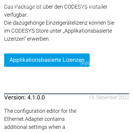
Ecosystem
Ecosystem
Ecosystem
Das Package ist über den CODESYS Installer
Security
verfügbar.
Security
Security
Aktuelle Security Advisori
Die dazugehörige Einzelgerätelizenz können Sie
Security Meldung
Securit
im CODESYS Store unter „Applikationsbasierte
Ecosystem
Lizenzen“ erwerben.
Services
Services
Support
Applikationsbasierte Lizenzen
Support
Support
Technisc
User Serv
Support L
Servic
Services
Services
Acade
Version: 4.1.0.0
15. Dezember 2022
Academy
Academy
Traini
Training
Training
The configuration editor for the
Ethernet Adapter contains
Acade
additional settings when a
Grupp