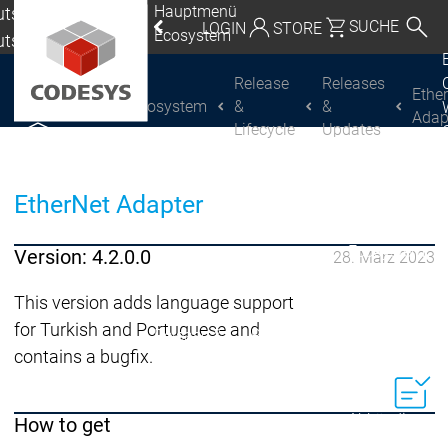
Hauptmenü
tschland |
SUCHE
LOGIN
STORE
Ecosystem
utsch
eutschland | Deutsch
Release
Releases
Ethe
Ecosystem
&
&
CODESYS Group
Global | English
Adap
Lifecycle
Updates
CODESYS entdecken
CODESYS entdecken
Mexico, USA | English
Italia | Italiano
EtherNet Adapter
China | 中文
Ecosystem
Version: 4.2.0.0
28. März 2023
Release & Life
Release Plan
This version adds language support
for Turkish and Portuguese and
Release &
Release &
Releases &
contains a bugfix.
Lifecycle
Lifecycle
Updates
Abkündigung
How to get
Wrap-up & Fea