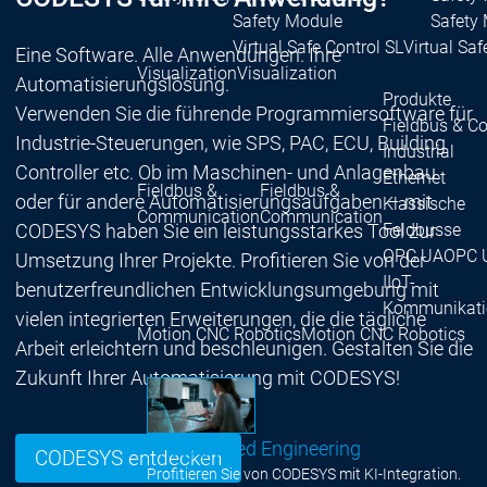
Safety Module
Safety
Virtual Safe Control SL
Virtual Saf
Eine Software. Alle Anwendungen. Ihre
Visualization
Visualization
Automatisierungslösung.
Produkte
Verwenden Sie die führende Programmiersoftware für
Fieldbus & C
Industrie-Steuerungen, wie SPS, PAC, ECU, Building
Industrial
Controller etc. Ob im Maschinen- und Anlagenbau
Ethernet
Fieldbus &
Fieldbus &
oder für andere Automatisierungsaufgaben – mit
Klassische
Communication
Communication
CODESYS haben Sie ein leistungsstarkes Tool zur
Feldbusse
OPC UA
OPC 
Umsetzung Ihrer Projekte. Profitieren Sie von der
IIoT-
benutzerfreundlichen Entwicklungsumgebung mit
Kommunikati
vielen integrierten Erweiterungen, die die tägliche
Motion CNC Robotics
Motion CNC Robotics
Arbeit erleichtern und beschleunigen. Gestalten Sie die
Zukunft Ihrer Automatisierung mit CODESYS!
AI-supported Engineering
CODESYS entdecken
Profitieren Sie von CODESYS mit KI-Integration.