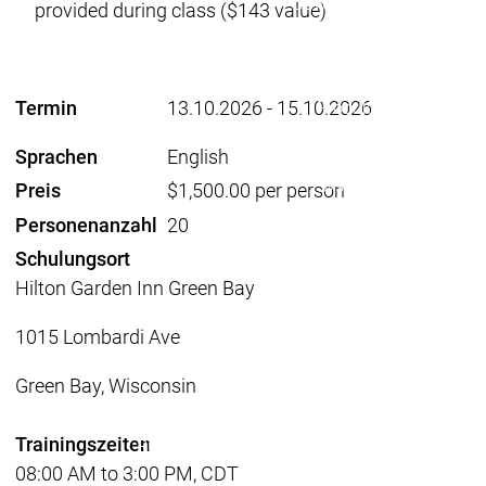
Download
Download
provided during class ($143 value)
Vertrieb
Vertrieb
Hauptmenü
Produkte
Termin
13.10.2026
-
15.10.2026
Produkte
Engineering
Sprachen
English
Development
D
System
S
Preis
$1,500.00 per person
AI-supported
A
Personenanzahl
20
Engineering
Engineering
Engineering
E
Schulungsort
Professional
P
Hilton Garden Inn Green Bay
Developer Edition
D
Application
A
1015 Lombardi Ave
Composer
C
CODESYS 4
CODESYS 
Green Bay, Wisconsin
Produkte
Runtime
Trainingszeiten
Runtime
Runtime
Control SL
Control SL
Virtual Control SL
Virtual Cont
08:00 AM to 3:00 PM, CDT