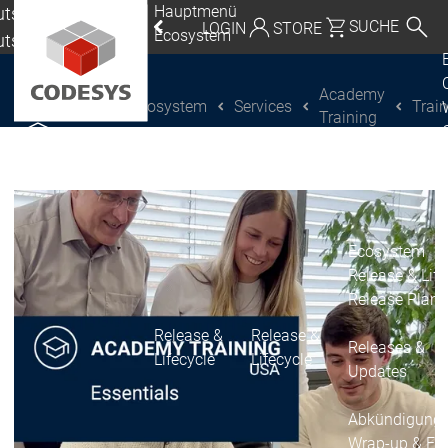
Hauptmenü
tschland |
SUCHE
LOGIN
STORE
Ecosystem
utsch
eutschland | Deutsch
Academy
Ecosystem
Services
Trai
CODESYS Group
Global | English
Training
CODESYS entdecken
CODESYS entdecken
Mexico, USA | English
Italia | Italiano
China | 中文
Ecosystem
Release & Life
Release Plan
Release &
Release &
Releases &
Lifecycle
Lifecycle
Updates
Abkündigung
Wrap-up & Fea