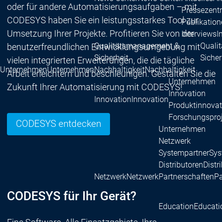
oder für andere Automatisierungsaufgaben – mit
Pressezent
CODESYS haben Sie ein leistungsstarkes Tool zur
Publikatio
Umsetzung Ihrer Projekte. Profitieren Sie von der
Interviews
I
Qualitätsmanagement &
Quali
benutzerfreundlichen Entwicklungsumgebung mit
Sicherheit
Sicher
vielen integrierten Erweiterungen, die die tägliche
Unternehmen
Unternehmen
Nachhaltigkeit
Nachhaltigkeit
Arbeit erleichtern und beschleunigen. Gestalten Sie die
Unternehmen
Zukunft Ihrer Automatisierung mit CODESYS!
Innovation
Innovation
Innovation
Produktinnovat
Forschungspro
CODESYS entdecken
Unternehmen
Netzwerk
Systempartner
Sys
Distributoren
Distr
Netzwerk
Netzwerk
Partnerschaften
Pa
CODESYS für Ihr Gerät?
Education
Educati