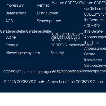
Warum CODESYS
Warum CODES
Impressum
Vertrieb
Geräteherstel
Datenschutz
Distributoren
CODESYS für
Ihr Gerät mit
AGB
Systempartner
CODESYS
Gerätehersteller
Gerätehersteller
Ihre Geräte-
CODESYS
CODESYS
Anpassunge
Suche
Was ist CODESYS
für Sie
für Sie
Ihre Tool-
Kontakt
CODESYS implementieren
Anpassunge
Hinweisgebersystem
Security
Geräte
lizenzieren
Services
Serv
Ansprechpartner
Ansprechpartne
®
CODESYS
ist ein eingetragenes Warenzeichen.
© 2026 CODESYS GmbH | A member of the CODESYS Group