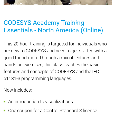
Ecosystem
Ecosystem
Ecosystem
Security
Security
Security
Aktuelle Security Advisori
CODESYS Academy Training
Security Meldung
Securit
Essentials - North America (Online)
Ecosystem
Services
Services
This 20-hour training is targeted for individuals who
Support
are new to CODESYS and need to get started with a
Support
Support
Technisc
good foundation. Through a mix of lectures and
User Serv
hands-on exercises, this class teaches the basic
Support L
features and concepts of CODESYS and the IEC
Servic
Services
Services
61131-3 programming languages.
Acade
Academy
Academy
Now includes:
Traini
Training
Training
An introduction to visualizations
Acade
Grupp
One coupon for a Control Standard S license