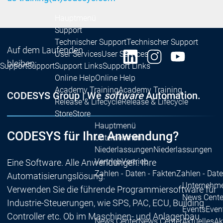
Hauptmenü
Support
Technischer Support
Technischer Support
Auf dem Laufenden
User Services
User Services
bleiben:
Support
Support
Support Links
Support Links
Online Help
Online Help
Academy Training
Academy Training
CODESYS Group | We
software
Automation.
Release & Lifecycle
Release & Lifecycle
Store
Store
Hauptmenü
CODESYS für Ihre Anwendung?
Unternehmen
Niederlassungen
Niederlassungen
Vertrieb
Vertrieb
Eine Software. Alle Anwendungen. Ihre
Zahlen - Daten - Fakten
Zahlen - Date
Automatisierungslösung.
Unternehm
Verwenden Sie die führende Programmiersoftware für
News Cente
Industrie-Steuerungen, wie SPS, PAC, ECU, Building
Events
Even
Controller etc. Ob im Maschinen- und Anlagenbau
News Center
News Center
Aktuelles
Ak