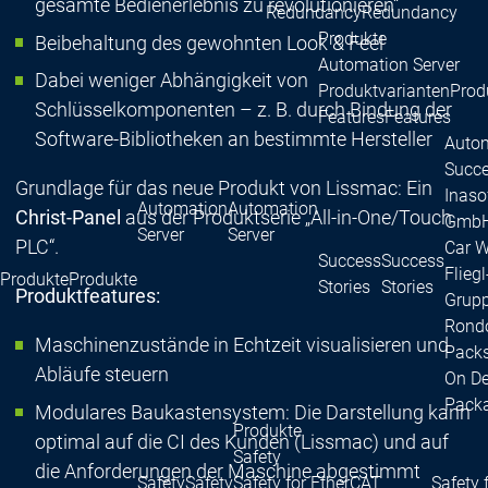
gesamte Bedienerlebnis zu revolutionieren“
Redundancy
Redundancy
Produkte
Beibehaltung des gewohnten Look & Feel
Automation Server
Dabei weniger Abhängigkeit von
Produktvarianten
Prod
Schlüsselkomponenten – z. B. durch Bindung der
Features
Features
Software-Bibliotheken an bestimmte Hersteller
Autom
Succe
Grundlage für das neue Produkt von Lissmac: Ein
Inaso
Automation
Automation
Christ-Panel
aus der Produktserie „All-in-One/Touch
GmbH 
Server
Server
PLC“.
Car 
Success
Success
Fliegl
Produkte
Produkte
Stories
Stories
Produktfeatures:
Grupp
Rond
Maschinenzustände in Echtzeit visualisieren und
Packs
Abläufe steuern
On D
Pack
Modulares Baukastensystem: Die Darstellung kann
Produkte
optimal auf die CI des Kunden (Lissmac) und auf
Safety
die Anforderungen der Maschine abgestimmt
Safety
Safety
Safety for EtherCAT
Safety 