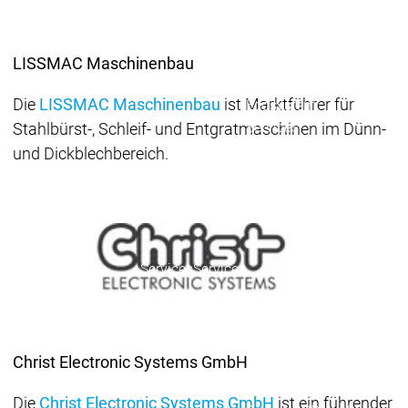
Ecosystem
Ecosystem
Ecosystem
Security
Security
Security
Aktuelle Security Advisori
LISSMAC Maschinenbau
Security Meldung
Securit
Die
LISSMAC Maschinenbau
ist Marktführer für
Ecosystem
Services
Stahlbürst-, Schleif- und Entgratmaschinen im Dünn-
Services
und Dickblechbereich.
Support
Support
Support
Technisc
User Serv
Support L
Servic
Services
Services
Acade
Academy
Academy
Traini
Training
Training
Christ Electronic Systems GmbH
Acade
Grupp
Die
Christ Electronic Systems GmbH
ist ein führender