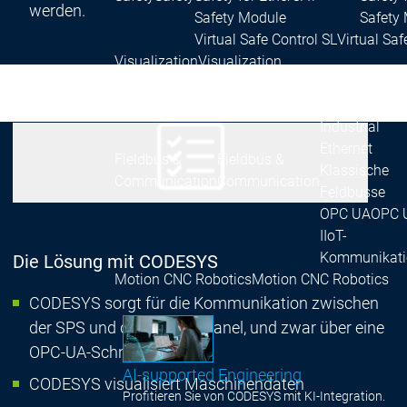
werden.
Safety Module
Safety
Virtual Safe Control SL
Virtual Saf
Visualization
Visualization
Produkte
Fieldbus & C
Industrial
Ethernet
Fieldbus &
Fieldbus &
Klassische
Communication
Communication
Feldbusse
OPC UA
OPC 
IIoT-
Kommunikati
Die Lösung mit CODESYS
Motion CNC Robotics
Motion CNC Robotics
CODESYS sorgt für die Kommunikation zwischen
der SPS und dem Touch Panel, und zwar über eine
OPC-UA-Schnittstelle
AI-supported Engineering
CODESYS visualisiert Maschinendaten
Profitieren Sie von CODESYS mit KI-Integration.