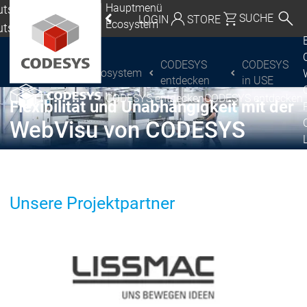
Hauptmenü
tschland |
SUCHE
LOGIN
STORE
Ecosystem
utsch
eutschland | Deutsch
CODESYS
CODESYS
Ecosystem
CODESYS Group
Global | English
entdecken
in USE
CODESYS entdecken
CODESYS entdecken
Mexico, USA | English
Flexibilität und Unabhängigkeit mit der
WebVisu von CODESYS
Italia | Italiano
China | 中文
Ecosystem
Release & Life
Unsere Projektpartner
Release Plan
Release &
Release &
Releases &
Lifecycle
Lifecycle
Updates
Abkündigung
Wrap-up & Fea