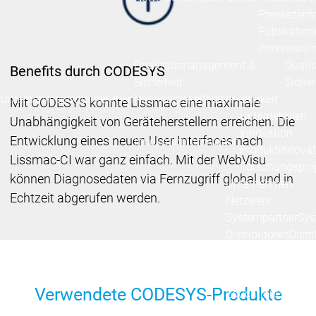
Pressezent
Publikatio
Interviews
I
Qualitätsmanagement &
Quali
Benefits durch CODESYS
Sicherheit
Sicher
Unternehmen
Unternehmen
Nachhaltigkeit
Nachhaltigkeit
Mit CODESYS konnte Lissmac eine maximale
Unternehmen
Unabhängigkeit von Geräteherstellern erreichen. Die
Innovation
Entwicklung eines neuen User Interfaces nach
Innovation
Innovation
Produktinnovat
Lissmac-CI war ganz einfach. Mit der WebVisu
Forschungspro
können Diagnosedaten via Fernzugriff global und in
Unternehmen
Echtzeit abgerufen werden.
Netzwerk
Systempartner
Sys
Distributoren
Distr
Netzwerk
Netzwerk
Partnerschaften
Pa
Verwendete CODESYS-Produkte
Education
Educati