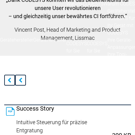
Warum CODESYS
Warum CODES
unsere User revolutionieren
Geräteherstel
– und gleichzeitig unser bewährtes CI fortführen.“
CODESYS für
Ihr Gerät mit
Vincent Post, Head of Marketing and Product
CODESYS
Management, Lissmac
Gerätehersteller
Gerätehersteller
Ihre Geräte-
CODESYS
CODESYS
Anpassunge
für Sie
für Sie
Ihre Tool-
Anpassunge
Geräte
lizenzieren
Services
Serv
Ansprechpartner
Ansprechpartne
Success Story
Intuitive Steuerung für präzise
Entgratung