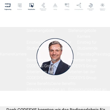
Rechtliche Dokumente
Rechtliche D
Hauptmenü
Karriere
Aktuelle
Aktuelle
Stellenangebote
Stellenangebote
Karriere
Einstieg für
Einstieg für
Einstieg für
Studierende
Studierende
Studierende
Karriere
Karriere
Praxistag
Praxistag
Bewerben bei der
Bewerben bei der
CODESYS Group
CODESYS Group
Arbeiten bei der
Arbeiten bei der
CODESYS Group
CODESYS Group
Deine Benefits
Deine Benefits
Entwicklungsarbeit an
Entwicklungsarbeit an
CODESYS
CODESYS
Hauptmenü
Gerätehersteller
„Dank CODESYS konnten wir das Bedienerlebnis für